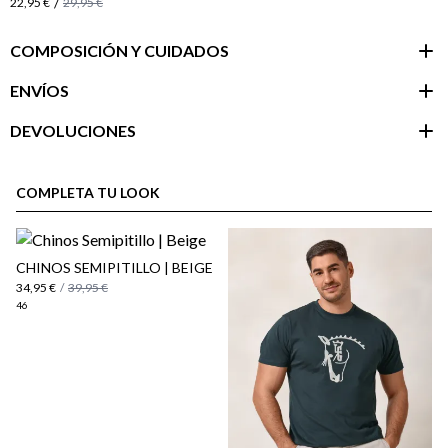
/
22,95 €
29,95 €
COMPOSICIÓN Y CUIDADOS
ENVÍOS
DEVOLUCIONES
Área de
cliente
COMPLETA TU LOOK
CHINOS SEMIPITILLO | BEIGE
34,95 €
/
39,95 €
46