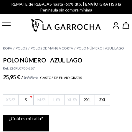
REMATE de REBAJAS hasta -60% dto. |
ENVÍO GRATIS
a la
Península sin compra mínima
ROPA
POLOS
POLOS DE MANGA CORTA
POLO NÚMERO | AZUL LAGO
POLO NÚMERO | AZUL LAGO
Ref. S26PL0780-287
25,95 €
/
29,95 €
GASTOS DE ENVÍO GRATIS
XS
S
M
L
XL
2XL
3XL
¿Cuál es mi talla?