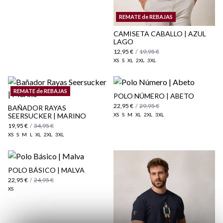
aquí
Paquetes y envíos
REMATE de REBAJAS
aquí
CAMISETA CABALLO | AZUL
LAGO
12,95 €
/
19,95 €
XS
S
XL
2XL
3XL
REMATE de REBAJAS
POLO NÚMERO | ABETO
22,95 €
/
29,95 €
BAÑADOR RAYAS
SEERSUCKER | MARINO
XS
S
M
XL
2XL
3XL
19,95 €
/
34,95 €
XS
S
M
L
XL
2XL
3XL
POLO BÁSICO | MALVA
22,95 €
/
24,95 €
XS