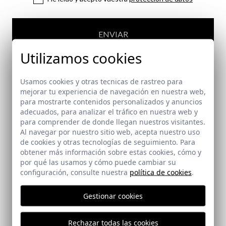
ENVIAR
Utilizamos cookies
Usamos cookies y otras tecnicas de rastreo para
mejorar tu experiencia de navegación en nuestra web,
para mostrarte contenidos personalizados y anuncios
adecuados, para analizar el tráfico en nuestra web y
PAGO SEGURO
para comprender de donde llegan nuestros visitantes.
Al navegar por nuestro sitio web, acepta nuestro uso
de cookies y otras tecnologías de seguimiento. Para
GASTOS DE ENVÍO GRATIS
obtener más información sobre estas cookies, cómo y
por qué las usamos y cómo puede cambiar su
configuración, consulte nuestra
política de cookies
.
ENTREGA EN 24/72 HORAS
Gestionar cookies
Rechazar todas las cookies