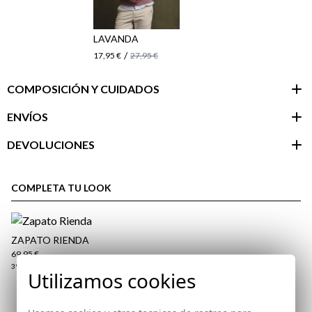
LAVANDA
/
17,95 €
27,95 €
COMPOSICIÓN Y CUIDADOS
ENVÍOS
DEVOLUCIONES
Área de
cliente
COMPLETA TU LOOK
ZAPATO RIENDA
69,95 €
39
40
41
42
43
44
45
46
Utilizamos cookies