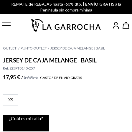
REMATE de REBAJAS hasta -60% dto. |
ENVÍO GRATIS
a la
Península sin compra mínima
OUTLET
PUNTO OUTLET
JERSEY DE CAJA MELANGE | BASIL
JERSEY DE CAJA MELANGE | BASIL
Ref. S25PT0140-257
17,95 €
/
27,95 €
GASTOS DE ENVÍO GRATIS
XS
¿Cuál es mi talla?