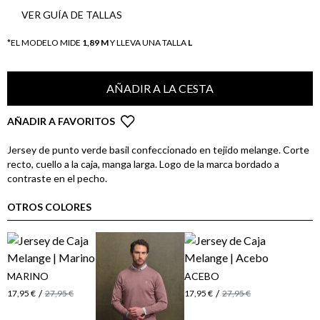
VER GUÍA DE TALLAS
*EL MODELO MIDE
1,89 M
Y LLEVA UNA TALLA
L
AÑADIR A LA CESTA
AÑADIR A FAVORITOS
Jersey de punto verde basil confeccionado en tejido melange. Corte
recto, cuello a la caja, manga larga. Logo de la marca bordado a
contraste en el pecho.
OTROS COLORES
MARINO
ACEBO
/
/
17,95 €
27,95 €
17,95 €
27,95 €