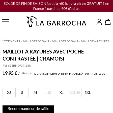
SOLDE DE FIN DE SAISON jusqu'à -60 % |
Livraison GRATUITE
en
France à partir de 90€ d'achat
VÊTEMENTS
MAILLOTS DE BAIN
MAILLOTS DE BAIN
MAILLOT À RAYURES A
MAILLOT À RAYURES AVEC POCHE
CONTRASTÉE | CRAMOISI
Ref. S26BN0957-288
19,95 €
/
34,95 €
LIVRAISON GRATUITE EN FRANCE À PARTIR DE 150€
XS
S
M
L
XL
2XL
3XL
Recommandeur de taille