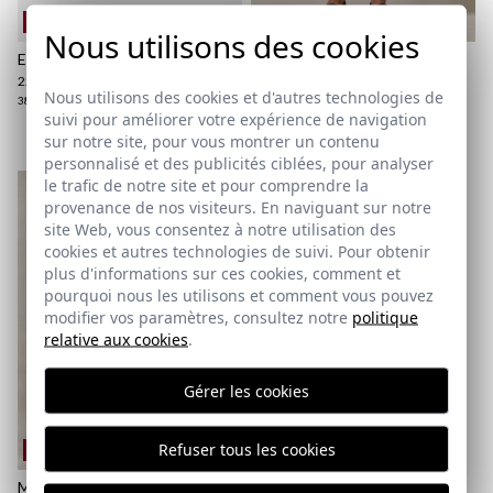
REMATE de REBAJAS
REMATE de REBAJAS
Nous utilisons des cookies
ESPADRILLE MEDINA | CRUDO
MAILLOT À RAYURES AVEC
POCHE CONTRASTÉE | BLEU
22,95 €
/
39,95 €
MARINE
Nous utilisons des cookies et d'autres technologies de
38
39
40
41
42
43
44
45
46
suivi pour améliorer votre expérience de navigation
17,95 €
/
34,95 €
XS
S
M
L
XL
2XL
3XL
sur notre site, pour vous montrer un contenu
personnalisé et des publicités ciblées, pour analyser
le trafic de notre site et pour comprendre la
provenance de nos visiteurs. En naviguant sur notre
site Web, vous consentez à notre utilisation des
POLO ÉDITION SPÉCIALE |
cookies et autres technologies de suivi. Pour obtenir
BLANC
plus d'informations sur ces cookies, comment et
25,95 €
/
29,95 €
pourquoi nous les utilisons et comment vous pouvez
3XL
modifier vos paramètres, consultez notre
politique
relative aux cookies
.
Gérer les cookies
Refuser tous les cookies
REMATE de REBAJAS
MAILLOT DE BAIN RAYÉ