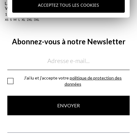
LARGE EN SEERSUCKER |
ACCEPTEZ TOUS LES COOKIES
VERT
19,95 €
/
34,95 €
XS
S
M
L
XL
2XL
3XL
Abonnez-vous à notre Newsletter
Email
J'ai lu et j'accepte votre
politique de protection des
données
ENVOYER