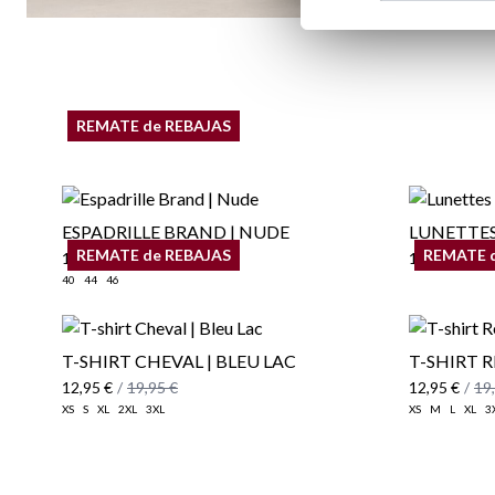
REMATE de REBAJAS
ESPADRILLE BRAND | NUDE
LUNETTES
REMATE de REBAJAS
REMATE 
19,95 €
/
29,95 €
19,95 €
/
25
40
44
46
T-SHIRT CHEVAL | BLEU LAC
T-SHIRT 
12,95 €
/
19,95 €
12,95 €
/
19
XS
S
XL
2XL
3XL
XS
M
L
XL
3