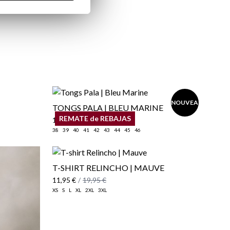
NOUVEAU
TONGS PALA | BLEU MARINE
REMATE de REBAJAS
19,95 €
38
39
40
41
42
43
44
45
46
T-SHIRT RELINCHO | MAUVE
11,95 €
/
19,95 €
XS
S
L
XL
2XL
3XL