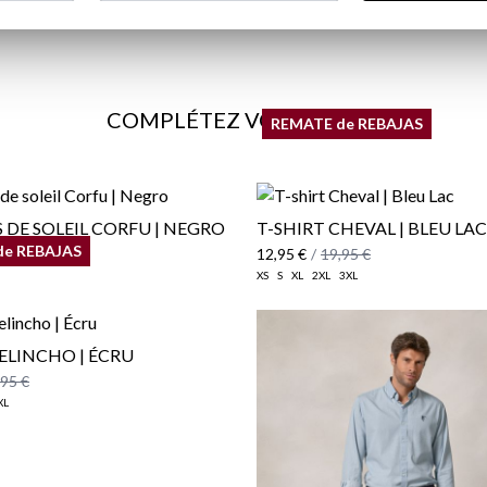
COMPLÉTEZ VOTRE LOOK
REMATE de REBAJAS
 DE SOLEIL CORFU | NEGRO
T-SHIRT CHEVAL | BLEU LAC
de REBAJAS
,95 €
12,95 €
/
19,95 €
XS
S
XL
2XL
3XL
RELINCHO | ÉCRU
,95 €
XL