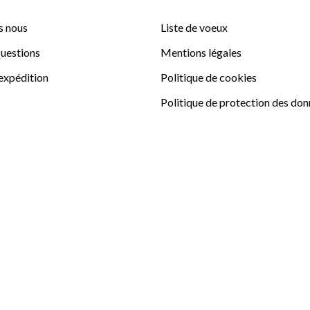
 nous
Liste de voeux
uestions
Mentions légales
'expédition
Politique de cookies
Politique de protection des do
La Garrocha
Conditions de vente au public
Conditions EQ Club La Garroch
Sitemap