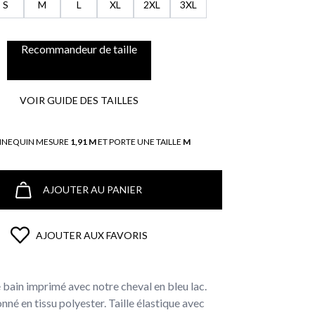
S
M
L
XL
2XL
3XL
Recommandeur de taille
VOIR GUIDE DES TAILLES
NNEQUIN MESURE
1,91 M
ET PORTE UNE TAILLE
M
AJOUTER AU PANIER
AJOUTER AUX FAVORIS
 bain imprimé avec notre cheval en bleu lac.
né en tissu polyester. Taille élastique avec