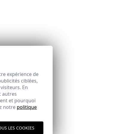
espace client
tre expérience de
blicités ciblées,
visiteurs. En
ique d'expédition
t autres
ici
ment et pourquoi
ez notre
politique
OUS LES COOKIES