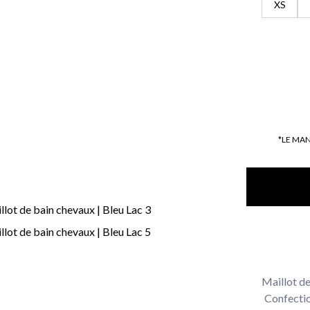
XS
*LE MA
Maillot de
Confection