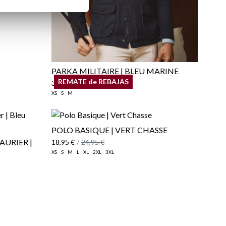
PARKA MILITAIRE | BLEU MARINE
REMATE de REBAJAS
39,95 €
/
59,95 €
XS
S
M
POLO BASIQUE | VERT CHASSE
AURIER |
18,95 €
/
24,95 €
XS
S
M
L
XL
2XL
3XL