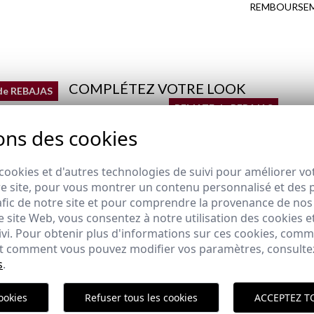
REMBOURSE
COMPLÉTEZ VOTRE LOOK
de REBAJAS
REMATE de REBAJAS
ons des cookies
OXFORD | BLEU CIEL
cookies et d'autres technologies de suivi pour améliorer vo
PULL À STRUCTURE DEMI-
,95 €
e site, pour vous montrer un contenu personnalisé et des pu
FERMETURE ÉCLAIR | VERT
afic de notre site et pour comprendre la provenance de nos 
29,95 €
/
35,95 €
 site Web, vous consentez à notre utilisation des cookies e
XS
S
M
L
XL
2XL
3XL
Polit
ivi. Pour obtenir plus d'informations sur ces cookies, com
 et comment vous pouvez modifier vos paramètres, consult
s
.
ici
ookies
Refuser tous les cookies
ACCEPTEZ T