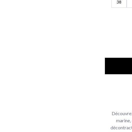
38
Découvrez
marine,
décontract