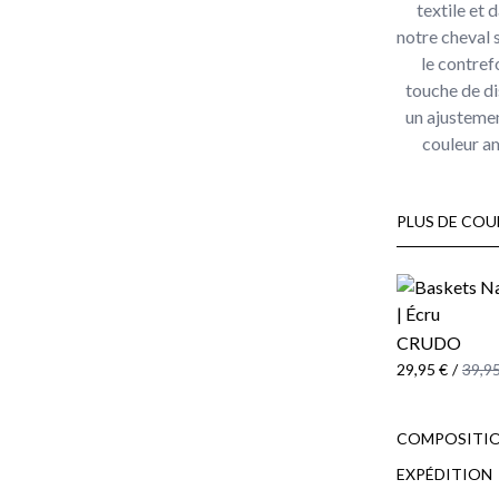
textile et
notre cheval s
le contref
touche de di
un ajustemen
couleur am
PLUS DE COU
CRUDO
29,95 €
/
39,95
COMPOSITIO
EXPÉDITION