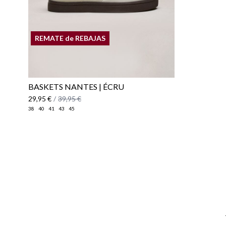
REMATE de REBAJAS
BASKETS NANTES | ÉCRU
29,95 €
/
39,95 €
38
40
41
43
45
Email