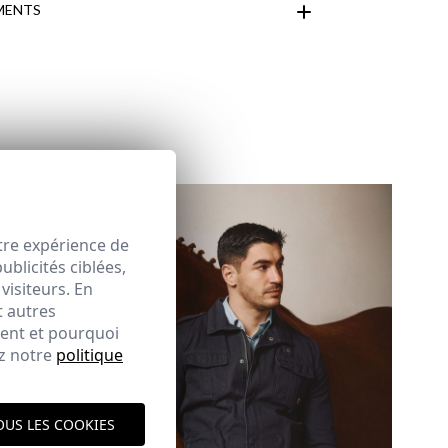
MENTS
espace client
tre expérience de
blicités ciblées,
 CHASSE
visiteurs. En
t autres
ique d'expédition
ment et pourquoi
ici
ez notre
politique
OUS LES COOKIES