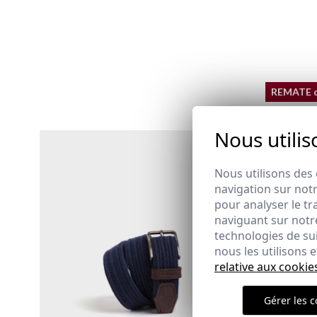
REMATE 
Nous utilis
CHEMISE 
Nous utilisons des 
29,95 €
/
39
navigation sur notr
XS
S
pour analyser le tr
naviguant sur notre
technologies de su
nous les utilisons
relative aux cookie
Gérer les c