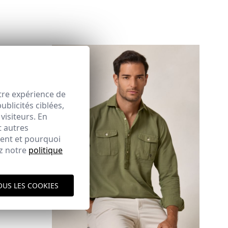
tre expérience de
blicités ciblées,
visiteurs. En
ique d'expédition
ici
t autres
ment et pourquoi
ez notre
politique
OUS LES COOKIES