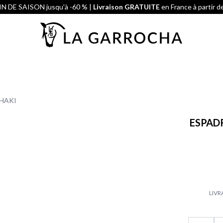
N DE SAISON jusqu'à -60 % |
Livraison GRATUITE
en France à partir d
KHAKI
​ESPAD
LIVR