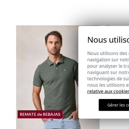
Nous utilis
JEANS RE
34,95 €
/
39
40
52
54
Nous utilisons des 
navigation sur notr
pour analyser le tr
naviguant sur notre
technologies de su
nous les utilisons
relative aux cookie
Gérer les c
REMATE de REBAJAS