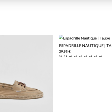
​ESPADRILLE NAUTIQUE | T
39,95 €
38
39
40
41
42
43
44
45
46