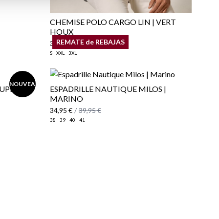
CHEMISE POLO CARGO LIN | VERT
HOUX
REMATE de REBAJAS
34,95 €
/
39,95 €
S
XXL
3XL
NOUVEAU
AUPE
​ESPADRILLE NAUTIQUE MILOS |
MARINO
34,95 €
/
39,95 €
38
39
40
41