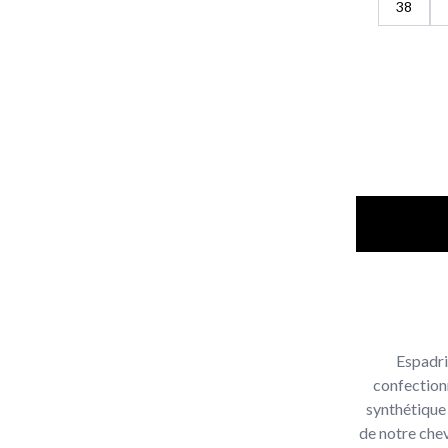
38
Espadri
confectionn
synthétique 
de notre chev