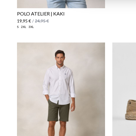
POLO ATELIER | KAKI
19,95 €
/
24,95 €
S
2XL
3XL