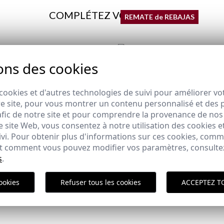
COMPLÉTEZ VOTRE LOOK
REMATE de REBAJAS
ons des cookies
GULAR | CLARO
CHEMISE EN DENIM
,95 €
29,95 €
/
39,95 €
XS
S
cookies et d'autres technologies de suivi pour améliorer vo
e site, pour vous montrer un contenu personnalisé et des pu
afic de notre site et pour comprendre la provenance de nos 
Polit
 site Web, vous consentez à notre utilisation des cookies e
ivi. Pour obtenir plus d'informations sur ces cookies, com
 et comment vous pouvez modifier vos paramètres, consult
ici
s
.
ookies
Refuser tous les cookies
ACCEPTEZ T