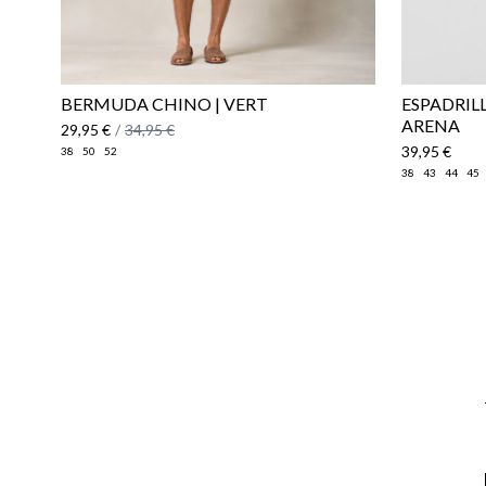
BERMUDA CHINO | VERT
​ESPADRIL
ARENA
29,95 €
/
34,95 €
39,95 €
38
50
52
38
43
44
45
Email