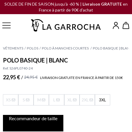
SOLDE DE FIN DE SAISON jusqu'à -60 % |
Livraison GRATUITE
en
France à partir de 90€ d'achat
VÊTEMENTS
POLOS
POLO À MANCHES COURTES
POLO BASIQUE | BLANC
POLO BASIQUE | BLANC
Ref. S26PL0740-24
22,95 €
/
24,95 €
LIVRAISON GRATUITE EN FRANCE À PARTIR DE 150€
XS
S
M
L
XL
2XL
3XL
Recommandeur de taille