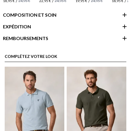
/
/
/
/
18,95 €
24,95 €
22,95 €
24,95 €
19,95 €
24,95 €
18,95 €
24
COMPOSITION ET SOIN
EXPÉDITION
REMBOURSEMENTS
espace client
COMPLÉTEZ VOTRE LOOK