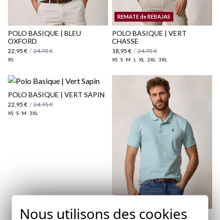
Politique d'expédition
ici
REMATE de REBAJAS
ici
POLO BASIQUE | BLEU
POLO BASIQUE | VERT
OXFORD
CHASSE
22,95 €
/
24,95 €
18,95 €
/
24,95 €
XS
XS
S
M
L
XL
2XL
3XL
POLO BASIQUE | VERT SAPIN
22,95 €
/
24,95 €
XS
S
M
3XL
REMATE de REBAJAS
Nous utilisons des cookies
POLO BASIQUE | AQUA