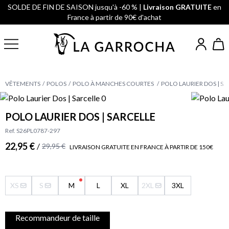
SOLDE DE FIN DE SAISON jusqu'à -60 % |
Livraison GRATUITE
en
France à partir de 90€ d'achat
VÊTEMENTS
POLOS
POLO À MANCHES COURTES
POLO LAURIER DOS | SA
POLO LAURIER DOS | SARCELLE
Ref. S26PL0787-297
22,95 €
/
29,95 €
LIVRAISON GRATUITE EN FRANCE À PARTIR DE 150€
XS
S
M
L
XL
2XL
3XL
Recommandeur de taille