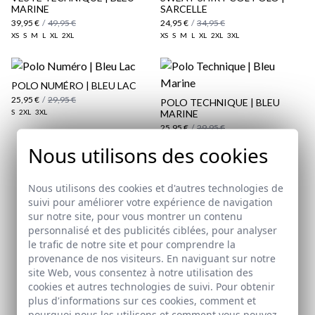
Politique d'expédition
ici
MARINE
SARCELLE
39,95 €
/
49,95 €
24,95 €
/
34,95 €
XS
S
M
L
XL
2XL
XS
S
M
L
XL
2XL
3XL
ici
POLO NUMÉRO | BLEU LAC
25,95 €
/
29,95 €
POLO TECHNIQUE | BLEU
S
2XL
3XL
MARINE
25,95 €
/
29,95 €
XS
Nous utilisons des cookies
Abonnez-vous à notre Newsletter
Nous utilisons des cookies et d'autres technologies de
suivi pour améliorer votre expérience de navigation
sur notre site, pour vous montrer un contenu
Email
personnalisé et des publicités ciblées, pour analyser
le trafic de notre site et pour comprendre la
provenance de nos visiteurs. En naviguant sur notre
site Web, vous consentez à notre utilisation des
J'ai lu et j'accepte votre
politique de protection des
cookies et autres technologies de suivi. Pour obtenir
données
plus d'informations sur ces cookies, comment et
pourquoi nous les utilisons et comment vous pouvez