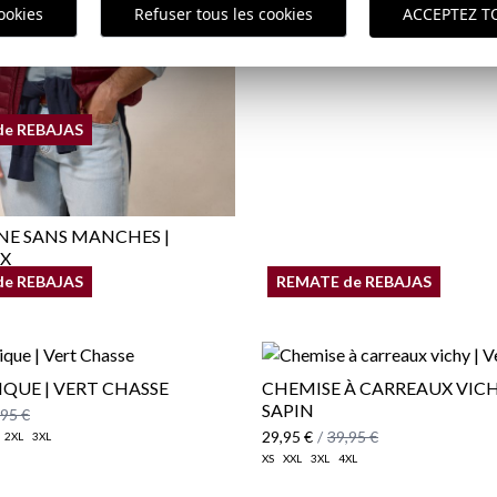
ookies
Refuser tous les cookies
ACCEPTEZ T
ici
de REBAJAS
E SANS MANCHES |
X
de REBAJAS
REMATE de REBAJAS
,95 €
IQUE | VERT CHASSE
CHEMISE À CARREAUX VICH
SAPIN
,95 €
29,95 €
/
39,95 €
2XL
3XL
XS
XXL
3XL
4XL