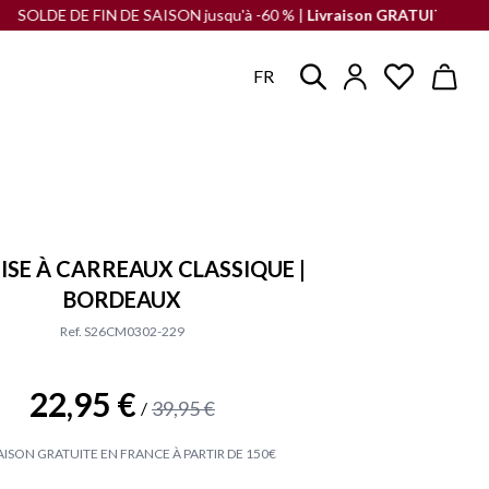
 DE FIN DE SAISON jusqu'à -60 % |
Livraison GRATUITE
en France à pa
FR
SE À CARREAUX CLASSIQUE |
BORDEAUX
Ref. S26CM0302-229
22,95 €
39,95 €
/
AISON GRATUITE EN FRANCE À PARTIR DE 150€