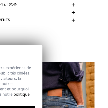
N ET SOIN
MENTS
espace client
tre expérience de
blicités ciblées,
visiteurs. En
t autres
ment et pourquoi
ez notre
politique
ique d'expédition
ici