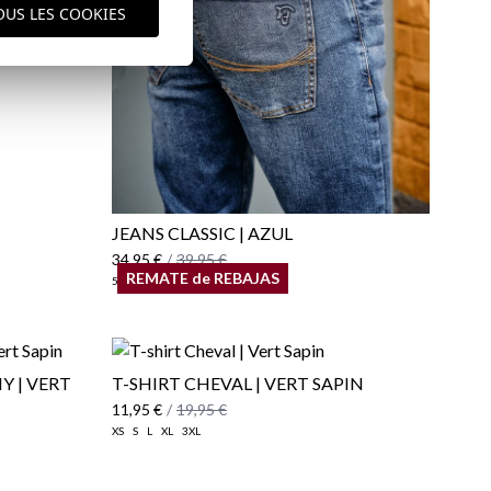
OUS LES COOKIES
JEANS CLASSIC | AZUL
34,95 €
/
39,95 €
REMATE de REBAJAS
50
Y | VERT
T-SHIRT CHEVAL | VERT SAPIN
11,95 €
/
19,95 €
XS
S
L
XL
3XL