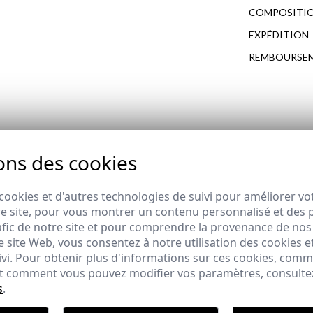
COMPOSITIO
EXPÉDITION
REMBOURSE
COMPLÉTEZ VOTRE LOOK
ons des cookies
cookies et d'autres technologies de suivi pour améliorer vo
CHAUSSURE LANCE
e site, pour vous montrer un contenu personnalisé et des pu
65,95 €
afic de notre site et pour comprendre la provenance de nos 
39
41
42
43
45
46
 site Web, vous consentez à notre utilisation des cookies e
ivi. Pour obtenir plus d'informations sur ces cookies, com
 et comment vous pouvez modifier vos paramètres, consult
Polit
s
.