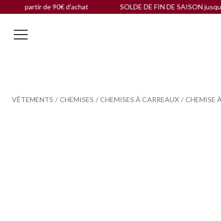
artir de 90€ d'achat
SOLDE DE FIN DE SAISON jusqu'à -60 % 
VÊTEMENTS
CHEMISES
CHEMISES À CARREAUX
CHEMISE 