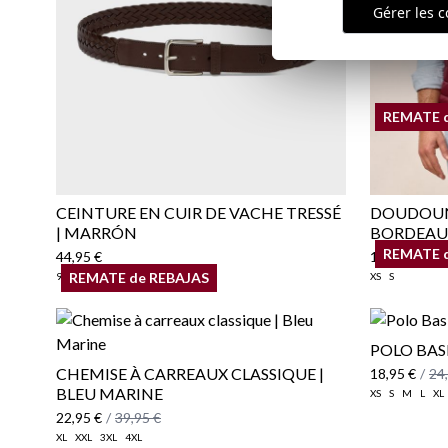
Gérer les c
REMATE 
CEINTURE EN CUIR DE VACHE TRESSÉ
DOUDOUN
| MARRÓN
BORDEAU
REMATE 
44,95 €
19,95 €
/
29
REMATE de REBAJAS
90
95
100
105
110
XS
S
POLO BAS
CHEMISE À CARREAUX CLASSIQUE |
18,95 €
/
24
BLEU MARINE
XS
S
M
L
XL
22,95 €
/
39,95 €
XL
XXL
3XL
4XL