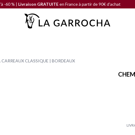
|
Livraison GRATUITE
en France à partir de 90€ d'achat
SOLDE
À CARREAUX CLASSIQUE | BORDEAUX
CHEMI
LIVR