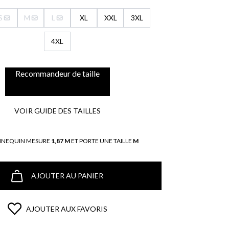
S
M
L
XL
XXL
3XL
4XL
Recommandeur de taille
VOIR GUIDE DES TAILLES
NNEQUIN MESURE
1,87 M
ET PORTE UNE TAILLE
M
AJOUTER AU PANIER
AJOUTER AUX FAVORIS