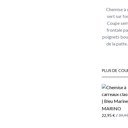
Chemise à c
vert sur fo
Coupe semi
frontale p
poignets bout
de la patte
PLUS DE COU
MARINO
22,95 €
/
39,95