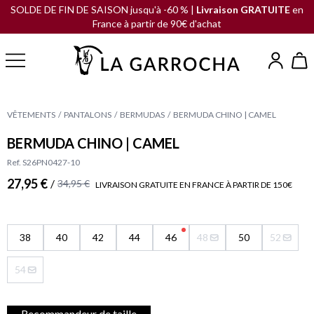
SOLDE DE FIN DE SAISON jusqu'à -60 % |
Livraison GRATUITE
en
France à partir de 90€ d'achat
VÊTEMENTS
PANTALONS
BERMUDAS
BERMUDA CHINO | CAMEL
BERMUDA CHINO | CAMEL
Ref. S26PN0427-10
27,95 €
/
34,95 €
LIVRAISON GRATUITE EN FRANCE À PARTIR DE 150€
38
40
42
44
46
48
50
52
54
Recommandeur de taille