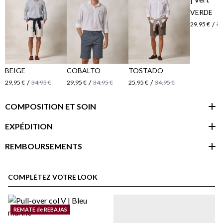
VERDE
/
29,95 €
34
BEIGE
COBALTO
TOSTADO
/
/
/
29,95 €
34,95 €
29,95 €
34,95 €
25,95 €
34,95 €
COMPOSITION ET SOIN
EXPÉDITION
REMBOURSEMENTS
espace client
COMPLÉTEZ VOTRE LOOK
REMATE de REBAJAS