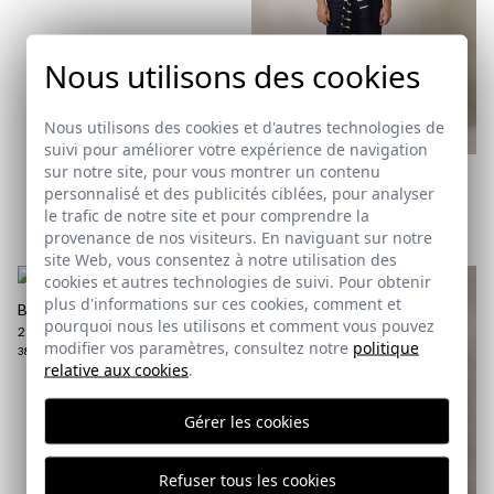
Nous utilisons des cookies
Nous utilisons des cookies et d'autres technologies de
REMATE de REBAJAS
suivi pour améliorer votre expérience de navigation
sur notre site, pour vous montrer un contenu
BERMUDA CHINO | BLEU
MARINE
personnalisé et des publicités ciblées, pour analyser
25,95 €
/
34,95 €
le trafic de notre site et pour comprendre la
38
40
42
44
46
48
54
provenance de nos visiteurs. En naviguant sur notre
site Web, vous consentez à notre utilisation des
cookies et autres technologies de suivi. Pour obtenir
plus d'informations sur ces cookies, comment et
BERMUDA CHINO | BEIGE
pourquoi nous les utilisons et comment vous pouvez
29,95 €
/
34,95 €
modifier vos paramètres, consultez notre
politique
38
50
relative aux cookies
.
Gérer les cookies
Refuser tous les cookies