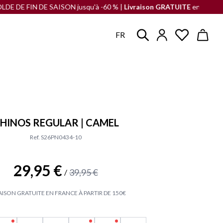
 DE SAISON jusqu'à -60 % |
Livraison GRATUITE
en France à partir de 
FR
HINOS REGULAR | CAMEL
Ref. S26PN0434-10
29,95 €
39,95 €
/
AISON GRATUITE EN FRANCE À PARTIR DE 150€