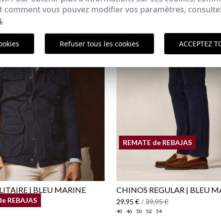
 et comment vous pouvez modifier vos paramètres, consult
s
.
ookies
Refuser tous les cookies
ACCEPTEZ T
Polit
ici
REMATE de REBAJAS
LITAIRE | BLEU MARINE
CHINOS REGULAR | BLEU M
de REBAJAS
,95 €
29,95 €
/
39,95 €
40
46
50
52
54