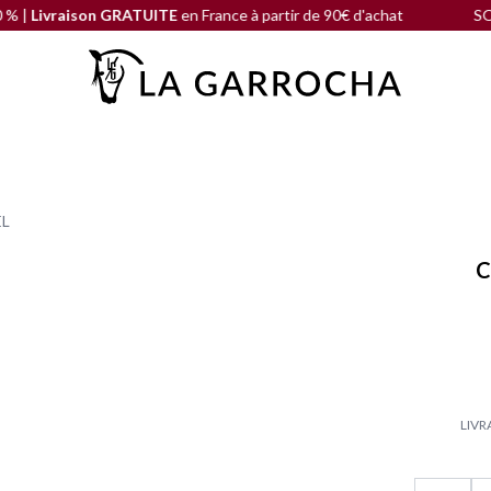
son GRATUITE
en France à partir de 90€ d'achat
SOLDE DE FIN
EL
C
LIVR