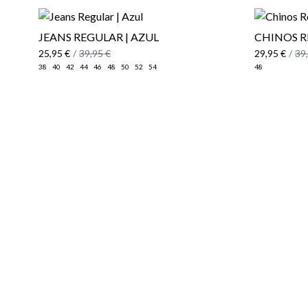
JEANS REGULAR | AZUL
CHINOS R
25,95 €
/
39,95 €
29,95 €
/
39
38
40
42
44
46
48
50
52
54
48