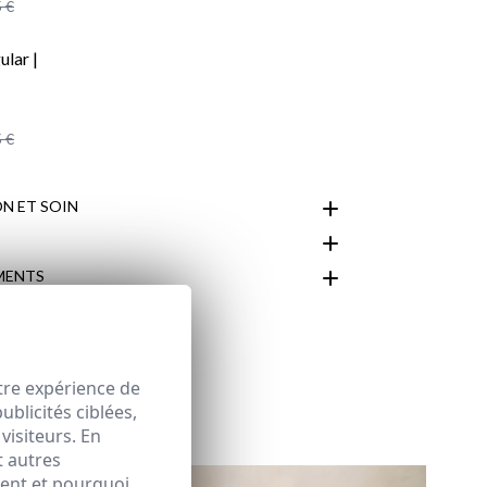
 €
 €
N ET SOIN
MENTS
espace client
tre expérience de
blicités ciblées,
visiteurs. En
t autres
ment et pourquoi