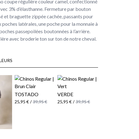
no coupe régulière couleur camel, confectionné
avec 3% d’élasthanne. Fermeture par bouton
sé et braguette zippée cachée, passants pour
x poches latérales, une poche pour la monnaie à
 poches passepoilées boutonnées à l’arrière.
ière avec broderie ton sur ton de notre cheval.
LEURS
TOSTADO
VERDE
25,95 €
/
39,95 €
25,95 €
/
39,95 €