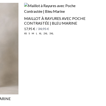
MAILLOT À RAYURES AVEC POCHE
CONTRASTÉE | BLEU MARINE
17,95 €
/
34,95 €
XS
S
M
L
XL
2XL
3XL
ARINE