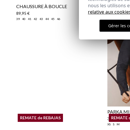
nous les utilisons
CHAUSSURE À BOUCLE
relative aux cookie
89,95 €
39
40
41
42
43
44
45
46
Gérer les c
PARKA MI
REMATE de REBAJAS
REMATE 
39,95 €
/
59
XS
S
M