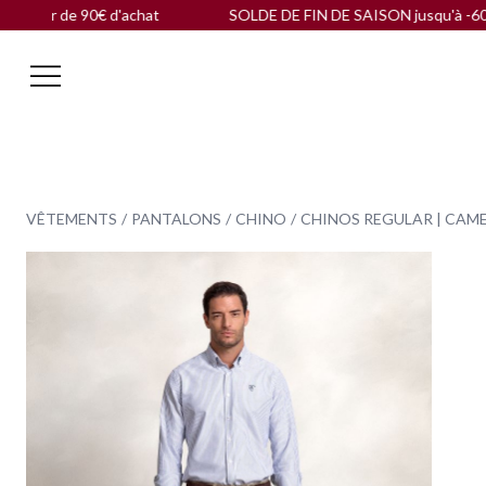
 90€ d'achat
SOLDE DE FIN DE SAISON jusqu'à -60 % |
Livrai
VÊTEMENTS
PANTALONS
CHINO
CHINOS REGULAR | CAM