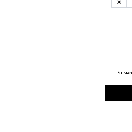
38
*LE MA