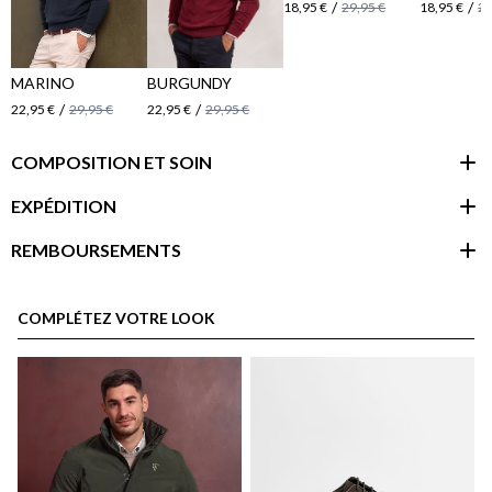
/
/
18,95 €
29,95 €
18,95 €
29
MARINO
BURGUNDY
/
/
22,95 €
29,95 €
22,95 €
29,95 €
COMPOSITION ET SOIN
EXPÉDITION
REMBOURSEMENTS
espace client
COMPLÉTEZ VOTRE LOOK