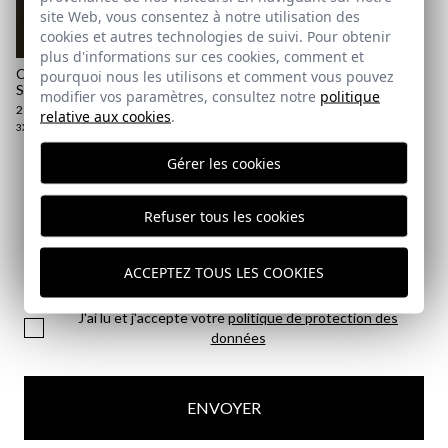
site Web, vous consentez à notre utilisation des
cookies et autres technologies de suivi. Pour obtenir
plus d'informations sur ces cookies, comment et
CHEMISE À CARREAUX
pourquoi nous les utilisons et comment vous pouvez
SOLANA | VERDE
modifier vos paramètres, consultez notre
politique
29,95 €
/
39,95 €
relative aux cookies
.
3XL
Gérer les cookies
Abonnez-vous à notre Newsletter
Refuser tous les cookies
Email
ACCEPTEZ TOUS LES COOKIES
J'ai lu et j'accepte votre
politique de protection des
données
ENVOYER