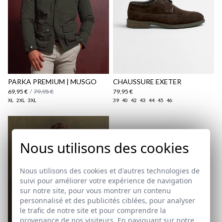
Politique d'expédition
ici
ici
PARKA PREMIUM | MUSGO
CHAUSSURE EXETER
69,95 €
/
79,95 €
79,95 €
XL
2XL
3XL
39
40
42
43
44
45
46
Nous utilisons des cookies
Nous utilisons des cookies et d'autres technologies de
suivi pour améliorer votre expérience de navigation
sur notre site, pour vous montrer un contenu
personnalisé et des publicités ciblées, pour analyser
le trafic de notre site et pour comprendre la
provenance de nos visiteurs. En naviguant sur notre