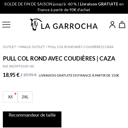
SOLDE DE FIN DE SAISON jusqu'à -60 % |
Livraison GRATUITE
en
France à partir de 90€ d'achat
OUTLET
MAILLE OUTLET
PULL COL ROND AVEC COUDIÈRES | CAZA
PULL COL ROND AVEC COUDIÈRES | CAZA
Ref. W25PT0105-00
18,95 €
/
29,95 €
LIVRAISON GRATUITE EN FRANCE À PARTIR DE 150€
XS
2XL
Recommandeur de taille