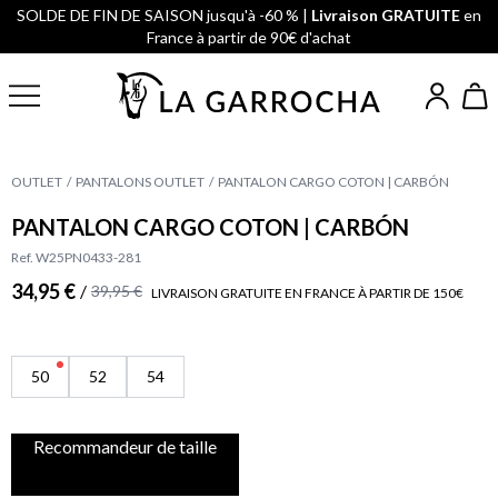
SOLDE DE FIN DE SAISON jusqu'à -60 % |
Livraison GRATUITE
en
France à partir de 90€ d'achat
OUTLET
PANTALONS OUTLET
PANTALON CARGO COTON | CARBÓN
PANTALON CARGO COTON | CARBÓN
Ref. W25PN0433-281
34,95 €
/
39,95 €
LIVRAISON GRATUITE EN FRANCE À PARTIR DE 150€
50
52
54
Recommandeur de taille