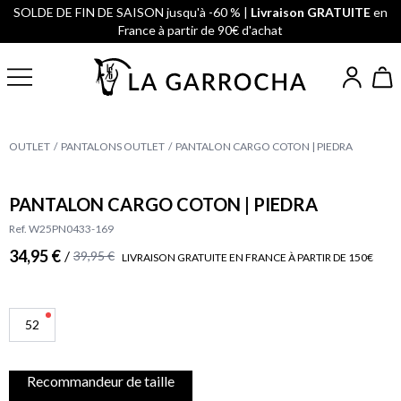
SOLDE DE FIN DE SAISON jusqu'à -60 % |
Livraison GRATUITE
en
France à partir de 90€ d'achat
OUTLET
PANTALONS OUTLET
PANTALON CARGO COTON | PIEDRA
PANTALON CARGO COTON | PIEDRA
Ref. W25PN0433-169
34,95 €
/
39,95 €
LIVRAISON GRATUITE EN FRANCE À PARTIR DE 150€
52
Recommandeur de taille