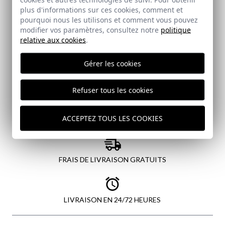
données
plus d'informations sur ces cookies, comment et
pourquoi nous les utilisons et comment vous pouvez
modifier vos paramètres, consultez notre
politique
relative aux cookies
.
ENVOYER
Gérer les cookies
Refuser tous les cookies
ACCEPTEZ TOUS LES COOKIES
PAIEMENT SÉCURISÉ
FRAIS DE LIVRAISON GRATUITS
LIVRAISON EN 24/72 HEURES