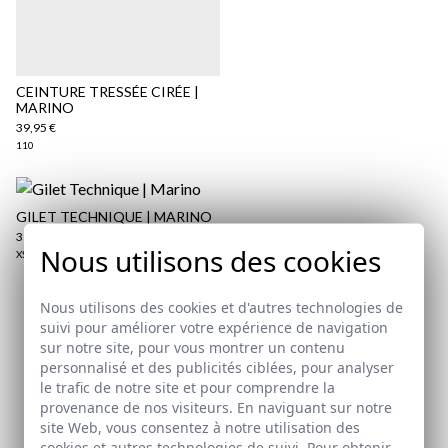
Politique d'expédition
ici
ici
CEINTURE TRESSÉE CIRÉE |
MARINO
39,95 €
110
GILET TECHNIQUE | MARINO
39,95 €
/
49,95 €
Nous utilisons des cookies
XS
Nous utilisons des cookies et d'autres technologies de
Abonnez-vous à notre Newsletter
suivi pour améliorer votre expérience de navigation
sur notre site, pour vous montrer un contenu
personnalisé et des publicités ciblées, pour analyser
Email
le trafic de notre site et pour comprendre la
provenance de nos visiteurs. En naviguant sur notre
site Web, vous consentez à notre utilisation des
J'ai lu et j'accepte votre
politique de protection des
cookies et autres technologies de suivi. Pour obtenir