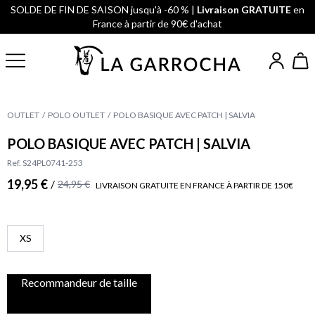
SOLDE DE FIN DE SAISON jusqu'à -60 % |
Livraison GRATUITE
en
France à partir de 90€ d'achat
OUTLET
POLO OUTLET
POLO BASIQUE AVEC PATCH | SALVIA
POLO BASIQUE AVEC PATCH | SALVIA
Ref. S24PL0741-253
19,95 €
/
24,95 €
LIVRAISON GRATUITE EN FRANCE À PARTIR DE 150€
XS
Recommandeur de taille