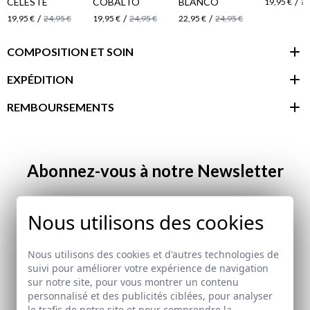
CELESTE
COBALTO
BLANCO
/
19,95 €
24
/
/
/
19,95 €
24,95 €
19,95 €
24,95 €
22,95 €
24,95 €
COMPOSITION ET SOIN
EXPÉDITION
REMBOURSEMENTS
espace client
Abonnez-vous à notre Newsletter
Email
Nous utilisons des cookies
J'ai lu et j'accepte votre
politique de protection des
Nous utilisons des cookies et d'autres technologies de
données
suivi pour améliorer votre expérience de navigation
sur notre site, pour vous montrer un contenu
personnalisé et des publicités ciblées, pour analyser
le trafic de notre site et pour comprendre la