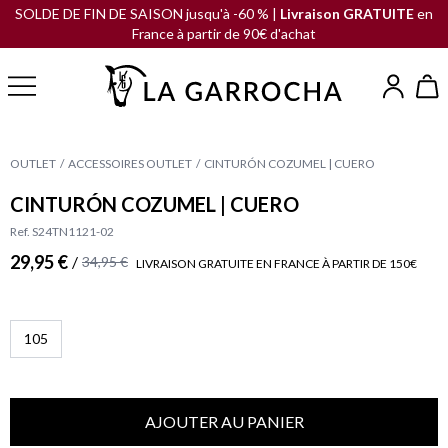
SOLDE DE FIN DE SAISON jusqu'à -60 % |
Livraison GRATUITE
en
France à partir de 90€ d'achat
OUTLET
ACCESSOIRES OUTLET
CINTURÓN COZUMEL | CUERO
CINTURÓN COZUMEL | CUERO
Ref. S24TN1121-02
29,95 €
/
34,95 €
LIVRAISON GRATUITE EN FRANCE À PARTIR DE 150€
105
AJOUTER AU PANIER