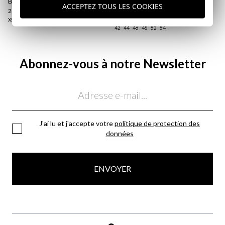
BLAZER EN SERGÉ | KAKI
CHINO SLIM-FIT | BLEU
ACCEPTEZ TOUS LES COOKIES
MARINE
29,95 €
/
49,95 €
29,95 €
/
39,95 €
XS
M
L
XL
2XL
3XL
42
44
46
48
52
54
Abonnez-vous à notre Newsletter
Email
J'ai lu et j'accepte votre
politique de protection des
données
ENVOYER