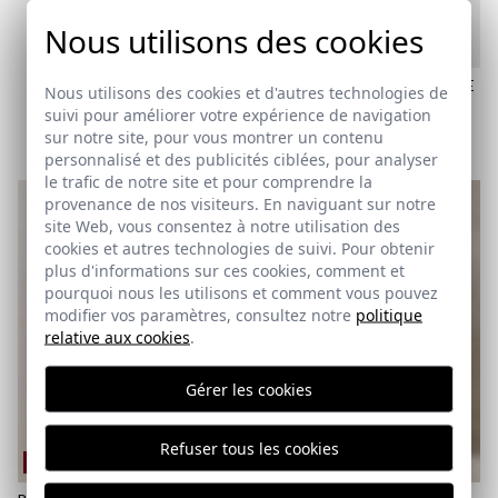
Nous utilisons des cookies
CEINTURE EN CUIR DE VACHE
Nous utilisons des cookies et d'autres technologies de
TRESSÉ | CUERO
suivi pour améliorer votre expérience de navigation
44,95 €
sur notre site, pour vous montrer un contenu
95
100
105
110
personnalisé et des publicités ciblées, pour analyser
le trafic de notre site et pour comprendre la
provenance de nos visiteurs. En naviguant sur notre
site Web, vous consentez à notre utilisation des
cookies et autres technologies de suivi. Pour obtenir
plus d'informations sur ces cookies, comment et
pourquoi nous les utilisons et comment vous pouvez
modifier vos paramètres, consultez notre
politique
relative aux cookies
.
Gérer les cookies
Refuser tous les cookies
REMATE de REBAJAS
REMATE de REBAJAS