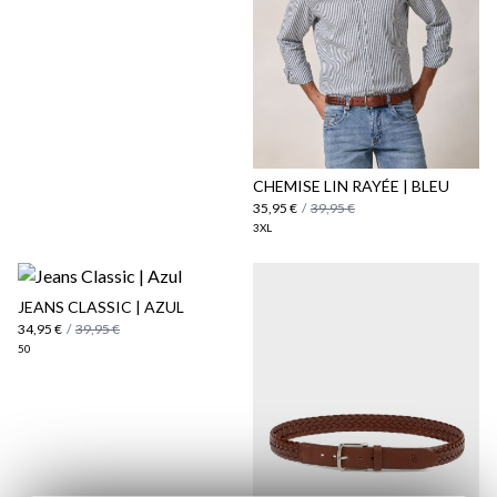
Politique d'expédition
ici
ici
CHEMISE LIN RAYÉE | BLEU
35,95 €
/
39,95 €
3XL
JEANS CLASSIC | AZUL
34,95 €
/
39,95 €
50