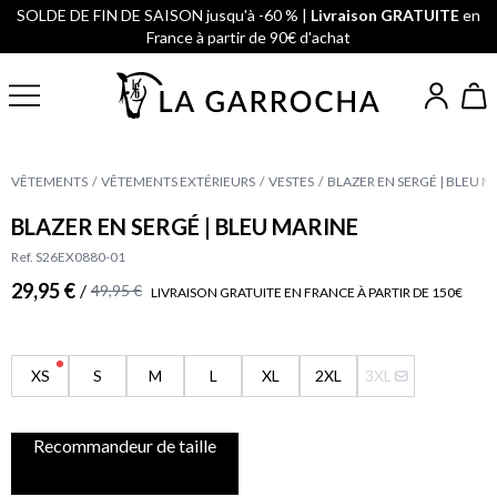
SOLDE DE FIN DE SAISON jusqu'à -60 % |
Livraison GRATUITE
en
France à partir de 90€ d'achat
VÊTEMENTS
VÊTEMENTS EXTÉRIEURS
VESTES
BLAZER EN SERGÉ | BLEU M
BLAZER EN SERGÉ | BLEU MARINE
Ref. S26EX0880-01
29,95 €
/
49,95 €
LIVRAISON GRATUITE EN FRANCE À PARTIR DE 150€
XS
S
M
L
XL
2XL
3XL
Recommandeur de taille