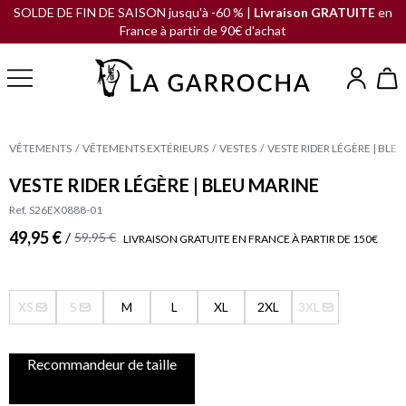
SOLDE DE FIN DE SAISON jusqu'à -60 % |
Livraison GRATUITE
en
France à partir de 90€ d'achat
VÊTEMENTS
VÊTEMENTS EXTÉRIEURS
VESTES
VESTE RIDER LÉGÈRE | BLE
VESTE RIDER LÉGÈRE | BLEU MARINE
Ref. S26EX0888-01
49,95 €
/
59,95 €
LIVRAISON GRATUITE EN FRANCE À PARTIR DE 150€
XS
S
M
L
XL
2XL
3XL
Recommandeur de taille