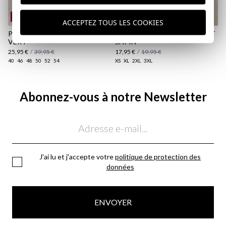
REMATE de REBAJAS
ACCEPTEZ TOUS LES COOKIES
PANTALON CARGO COTON |
T-SHIRT RIDERS TEAM | VERT
VERT
SAPIN
25,95 €
/
39,95 €
17,95 €
/
19,95 €
40
46
48
50
52
54
XS
XL
2XL
3XL
Abonnez-vous à notre Newsletter
Email
J'ai lu et j'accepte votre
politique de protection des
données
ENVOYER