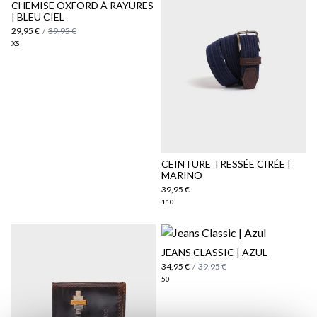
CHEMISE OXFORD À RAYURES
| BLEU CIEL
29,95 €
/
39,95 €
XS
Politique d'expédition
ici
ici
CEINTURE TRESSÉE CIRÉE |
MARINO
39,95 €
110
JEANS CLASSIC | AZUL
34,95 €
/
39,95 €
50