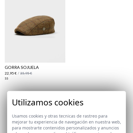
aquí
Paquetes y envíos
aquí
GORRA SOJUELA
22,95 €
/
35,95 €
55
Suscríbete a nuestra Newsletter
Utilizamos cookies
Email
Usamos cookies y otras tecnicas de rastreo para
mejorar tu experiencia de navegación en nuestra web,
para mostrarte contenidos personalizados y anuncios