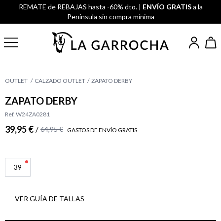
REMATE de REBAJAS hasta -60% dto. |
ENVÍO GRATIS
a la
Península sin compra mínima
OUTLET
CALZADO OUTLET
ZAPATO DERBY
ZAPATO DERBY
Ref. W24ZA0281
39,95 €
/
64,95 €
GASTOS DE ENVÍO GRATIS
39
VER GUÍA DE TALLAS