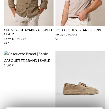
Politique d'expédition
ici
ici
CHEMISE GUAYABERA | BRUN
POLO EQUESTRIAN | PIERRE
CLAIR
22,95 €
/
24,95 €
44,95 €
/
49,95 €
XL
XS
S
CASQUETTE BRAND | SABLE
24,95 €