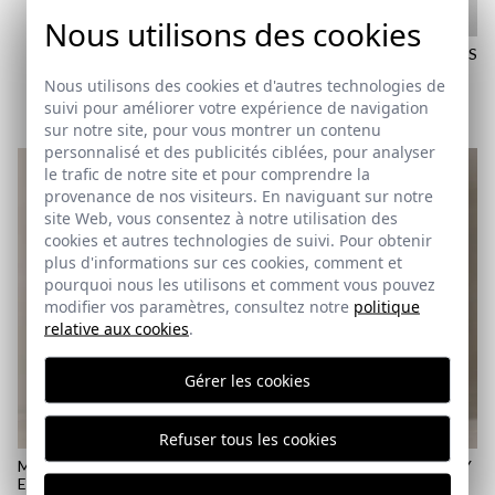
Nous utilisons des cookies
​ESPADRILLE NAUTIQUE MILOS
| ARENA
Nous utilisons des cookies et d'autres technologies de
39,95 €
suivi pour améliorer votre expérience de navigation
38
43
44
45
46
sur notre site, pour vous montrer un contenu
personnalisé et des publicités ciblées, pour analyser
le trafic de notre site et pour comprendre la
provenance de nos visiteurs. En naviguant sur notre
site Web, vous consentez à notre utilisation des
cookies et autres technologies de suivi. Pour obtenir
plus d'informations sur ces cookies, comment et
pourquoi nous les utilisons et comment vous pouvez
modifier vos paramètres, consultez notre
politique
relative aux cookies
.
Gérer les cookies
REMATE de REBAJAS
Refuser tous les cookies
MAILLOT DE BAIN À RAYURES
MAILLOT À CARREAUX VICHY
EN SEERSUCKER | VERT
EN SEERSUCKER | BLEU