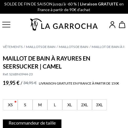
SOLDE DE FIN DE SAISON jusqu'à -60 % |
Livraison GRATUITE
en
France à partir de 90€ d'achat
VÊTEMENTS
MAILLOTS DE BAIN
MAILLOTS DE BAIN
MAILLOT DE BAIN À R
MAILLOT DE BAIN À RAYURES EN
SEERSUCKER | CAMEL
Ref. S26BN0944-23
19,95 €
/
34,95 €
LIVRAISON GRATUITE EN FRANCE À PARTIR DE 150€
XS
S
M
L
XL
2XL
3XL
Recommandeur de taille