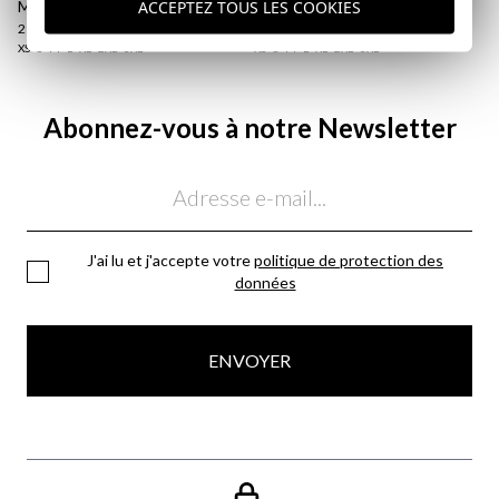
ACCEPTEZ TOUS LES COOKIES
MOUSSE
MARINE
29,95 €
/
34,95 €
17,95 €
/
34,95 €
XS
S
M
L
XL
2XL
3XL
XS
S
M
L
XL
2XL
3XL
Abonnez-vous à notre Newsletter
Email
J'ai lu et j'accepte votre
politique de protection des
données
ENVOYER