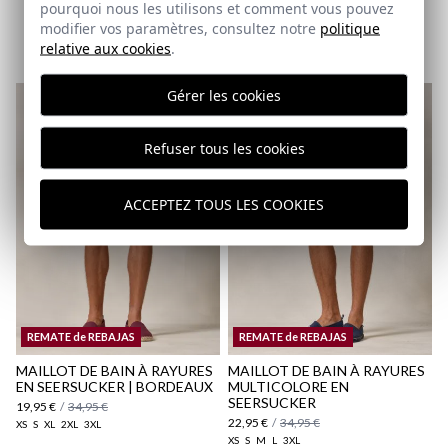
pourquoi nous les utilisons et comment vous pouvez
BERMUDA CHINO | CAMEL
modifier vos paramètres, consultez notre
politique
27,95 €
/
34,95 €
relative aux cookies
.
38
40
42
44
46
50
52
Gérer les cookies
Refuser tous les cookies
ACCEPTEZ TOUS LES COOKIES
REMATE de REBAJAS
REMATE de REBAJAS
MAILLOT DE BAIN À RAYURES
MAILLOT DE BAIN À RAYURES
EN SEERSUCKER | BORDEAUX
MULTICOLORE EN
SEERSUCKER
19,95 €
/
34,95 €
22,95 €
/
34,95 €
XS
S
XL
2XL
3XL
XS
S
M
L
3XL