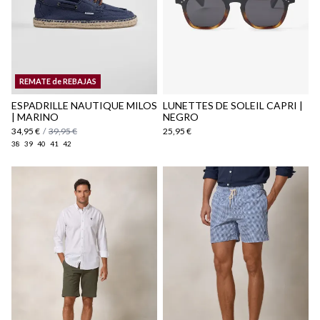
Politique d'expédition
ici
REMATE de REBAJAS
ici
​ESPADRILLE NAUTIQUE MILOS
LUNETTES DE SOLEIL CAPRI |
| MARINO
NEGRO
34,95 €
/
39,95 €
25,95 €
38
39
40
41
42