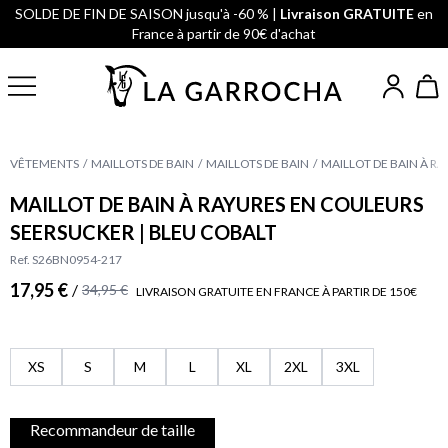
SOLDE DE FIN DE SAISON jusqu'à -60 % |
Livraison GRATUITE
en
France à partir de 90€ d'achat
VÊTEMENTS
MAILLOTS DE BAIN
MAILLOTS DE BAIN
MAILLOT DE BAIN À R
MAILLOT DE BAIN À RAYURES EN COULEURS
SEERSUCKER | BLEU COBALT
Ref. S26BN0954-217
17,95 €
/
34,95 €
LIVRAISON GRATUITE EN FRANCE À PARTIR DE 150€
XS
S
M
L
XL
2XL
3XL
Recommandeur de taille