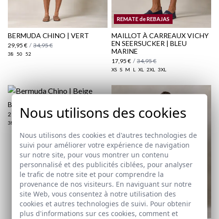
REMATE de REBAJAS
BERMUDA CHINO | VERT
MAILLOT À CARREAUX VICHY
EN SEERSUCKER | BLEU
29,95 €
/
34,95 €
MARINE
38
50
52
17,95 €
/
34,95 €
XS
S
M
L
XL
2XL
3XL
BERMUDA CHINO | BEIGE
Nous utilisons des cookies
29,95 €
/
34,95 €
38
50
54
Nous utilisons des cookies et d'autres technologies de
suivi pour améliorer votre expérience de navigation
sur notre site, pour vous montrer un contenu
personnalisé et des publicités ciblées, pour analyser
le trafic de notre site et pour comprendre la
provenance de nos visiteurs. En naviguant sur notre
site Web, vous consentez à notre utilisation des
cookies et autres technologies de suivi. Pour obtenir
plus d'informations sur ces cookies, comment et