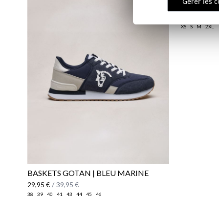
Gérer les c
LIERRE
22,95 €
/
29
XS
S
M
2XL
BASKETS GOTAN | BLEU MARINE
29,95 €
/
39,95 €
38
39
40
41
43
44
45
46