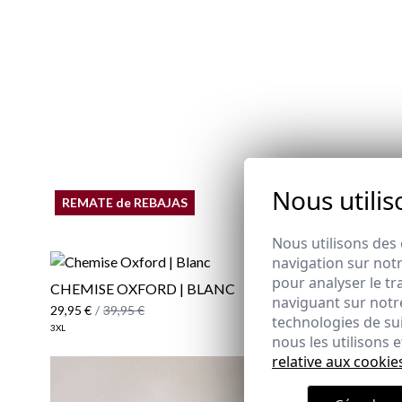
Nous utilis
REMATE de REBAJAS
REMATE 
Nous utilisons des 
navigation sur notr
pour analyser le tr
CHEMISE OXFORD | BLANC
PULL-OVE
naviguant sur notre
REMATE 
29,95 €
/
39,95 €
22,95 €
/
27
technologies de su
3XL
XS
M
L
XL
2
nous les utilisons
relative aux cookie
POLO ÉDIT