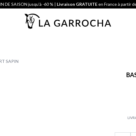
N DE SAISON jusqu'à -60 % |
Livraison GRATUITE
en France à partir d
RT SAPIN
BA
LIVR