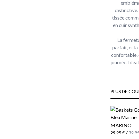
emblémat
distinctive
tissée commé
en cuir synt
La fermetu
parfait, et l
confortable, 
journée. Idéa
PLUS DE COU
MARINO
29,95 €
/
39,95