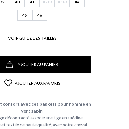
39
40
41
42
43
44
45
46
VOIR GUIDE DES TAILLES
AJOUTER AU PANIER
AJOUTER AUX FAVORIS
 et confort avec ces baskets pour homme en
vert sapin.
gn décontracté associe une tige en suédine
 et textile de haute qualité, avec notre cheval