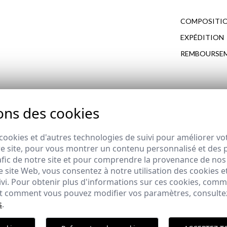
COMPOSITIO
EXPÉDITION
REMBOURSE
ons des cookies
COMPLÉTEZ VOTRE LOOK
de REBAJAS
REMATE de REBAJAS
cookies et d'autres technologies de suivi pour améliorer vo
e site, pour vous montrer un contenu personnalisé et des pu
afic de notre site et pour comprendre la provenance de nos 
R COL V | BLEU MARINE
GILET TECHNIQUE | VERT S
 site Web, vous consentez à notre utilisation des cookies e
de REBAJAS
,95 €
24,95 €
/
39,95 €
ivi. Pour obtenir plus d'informations sur ces cookies, com
XL
3XL
XS
S
M
L
XL
2XL
3XL
 et comment vous pouvez modifier vos paramètres, consult
s
.
Polit
ION SPÉCIALE | VERT