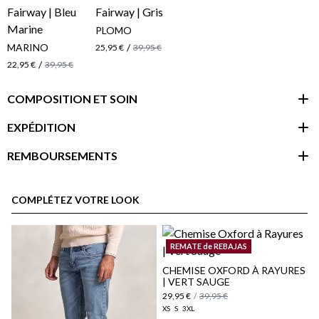
PLOMO
MARINO
/
25,95 €
39,95 €
/
22,95 €
39,95 €
COMPOSITION ET SOIN
EXPÉDITION
REMBOURSEMENTS
espace client
COMPLÉTEZ VOTRE LOOK
REMATE de REBAJAS
CHEMISE OXFORD À RAYURES
| VERT SAUGE
29,95 €
/
39,95 €
XS
S
3XL