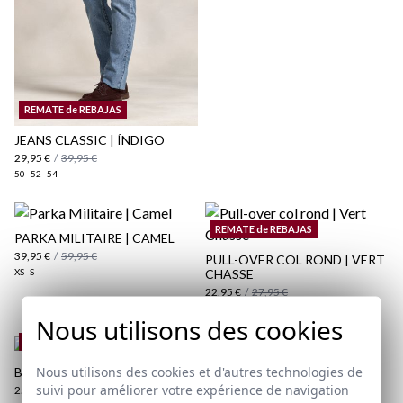
Politique d'expédition
ici
REMATE de REBAJAS
ici
JEANS CLASSIC | ÍNDIGO
29,95 €
/
39,95 €
50
52
54
REMATE de REBAJAS
PARKA MILITAIRE | CAMEL
39,95 €
/
59,95 €
PULL-OVER COL ROND | VERT
XS
S
CHASSE
22,95 €
/
27,95 €
XS
S
M
L
XL
2XL
3XL
Nous utilisons des cookies
REMATE de REBAJAS
REMATE de REBAJAS
Nous utilisons des cookies et d'autres technologies de
BASKETS HEATWAVE | ÉCRU
suivi pour améliorer votre expérience de navigation
25,95 €
/
39,95 €
T-SHIRT LG COLLEGE | BLEU