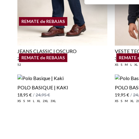
REMATE de REBAJAS
JEANS CLASSIC | OSCURO
VESTE TE
REMATE de REBAJAS
REMATE 
29,95 €
/
39,95 €
39,95 €
/
49
52
XS
S
M
L
XL
POLO BASIQUE | KAKI
POLO BASI
18,95 €
/
24,95 €
19,95 €
/
24
XS
S
M
L
XL
2XL
3XL
XS
S
M
XL
2