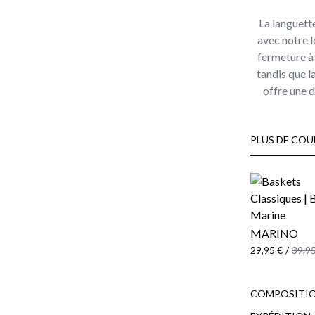
La languette
avec notre 
fermeture à 
tandis que l
offre une 
PLUS DE COU
MARINO
29,95 €
/
39,95
COMPOSITIO