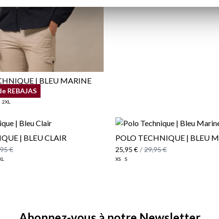
CHNIQUE | BLEU MARINE
de REBAJAS
,95 €
2XL
QUE | BLEU CLAIR
POLO TECHNIQUE | BLEU 
,95 €
25,95 €
/
29,95 €
XL
XS
S
Abonnez-vous à notre Newsletter