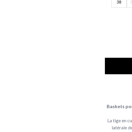
38
Baskets pou
La tige en c
latérale 