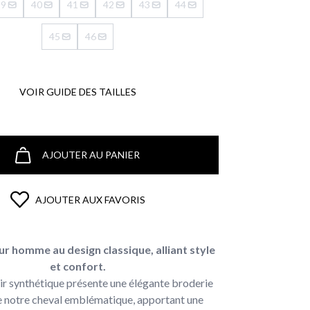
39
40
41
42
43
44
45
46
VOIR GUIDE DES TAILLES
AJOUTER AU PANIER
AJOUTER AUX FAVORIS
r homme au design classique, alliant style
et confort.
uir synthétique présente une élégante broderie
de notre cheval emblématique, apportant une