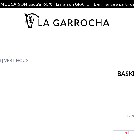
N DE SAISON jusqu'à -60 % |
Livraison GRATUITE
en France à partir d
 | VERT HOUX
BASK
LIVR