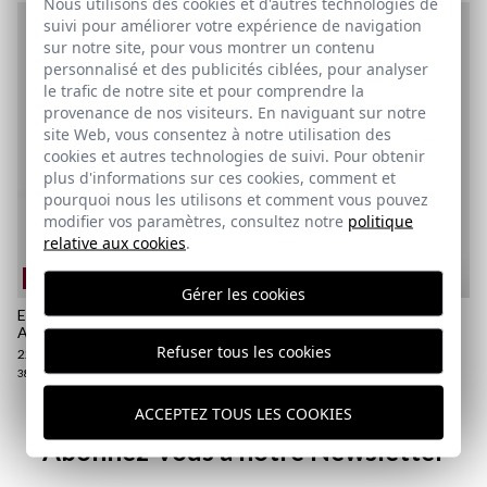
Nous utilisons des cookies et d'autres technologies de
suivi pour améliorer votre expérience de navigation
sur notre site, pour vous montrer un contenu
personnalisé et des publicités ciblées, pour analyser
le trafic de notre site et pour comprendre la
provenance de nos visiteurs. En naviguant sur notre
site Web, vous consentez à notre utilisation des
cookies et autres technologies de suivi. Pour obtenir
plus d'informations sur ces cookies, comment et
pourquoi nous les utilisons et comment vous pouvez
modifier vos paramètres, consultez notre
politique
relative aux cookies
.
REMATE de REBAJAS
REMATE de REBAJAS
Gérer les cookies
ETHNIQUE NAUTIQUE |
ETHNIQUE NAUTIQUE |
ARENA
MARINO
Refuser tous les cookies
22,95 €
/
39,95 €
22,95 €
/
39,95 €
38
39
40
43
44
45
46
38
39
40
41
42
43
44
45
46
ACCEPTEZ TOUS LES COOKIES
Abonnez-vous à notre Newsletter