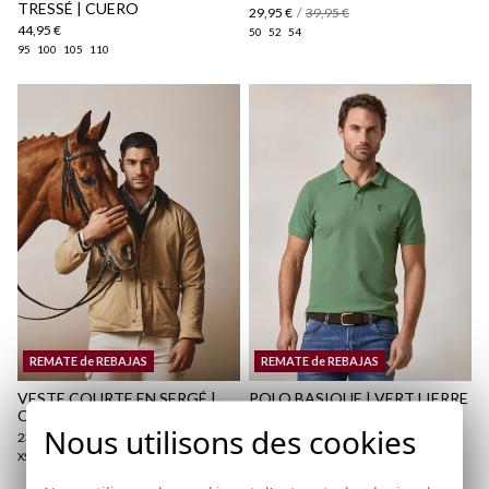
TRESSÉ | CUERO
29,95 €
/
39,95 €
44,95 €
50
52
54
95
100
105
110
REMATE de REBAJAS
REMATE de REBAJAS
VESTE COURTE EN SERGÉ |
POLO BASIQUE | VERT LIERRE
CAMEL
18,95 €
/
24,95 €
Nous utilisons des cookies
23,95 €
/
59,95 €
XS
S
M
L
XL
2XL
3XL
XS
S
M
L
XL
2XL