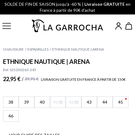
SOLDE DE FIN DE SAISON jusqu'à -60 % |
Livraison GRATUITE
en
France à partir de 90€ d'achat
CHAUSSURE
ESPADRILLES
ETHNIQUE NAUTIQUE | ARENA
ETHNIQUE NAUTIQUE | ARENA
Ref. S25ZA0263-245
22,95 €
/
39,95 €
LIVRAISON GRATUITE EN FRANCE À PARTIR DE 150€
38
39
40
41
42
43
44
45
46