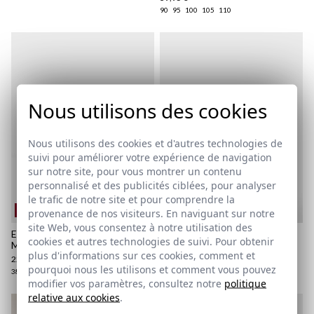
90
95
100
105
110
Nous utilisons des cookies
Nous utilisons des cookies et d'autres technologies de
suivi pour améliorer votre expérience de navigation
sur notre site, pour vous montrer un contenu
personnalisé et des publicités ciblées, pour analyser
le trafic de notre site et pour comprendre la
REMATE de REBAJAS
REMATE de REBAJAS
provenance de nos visiteurs. En naviguant sur notre
site Web, vous consentez à notre utilisation des
ETHNIQUE NAUTIQUE |
ESPADRILLE MEDINA | CAZA
cookies et autres technologies de suivi. Pour obtenir
MARINO
22,95 €
/
39,95 €
plus d'informations sur ces cookies, comment et
22,95 €
/
39,95 €
38
39
40
41
42
43
44
45
46
pourquoi nous les utilisons et comment vous pouvez
38
39
40
41
42
43
44
45
46
modifier vos paramètres, consultez notre
politique
relative aux cookies
.