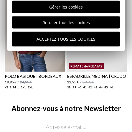
Gérer les cookies
Refuser tous les cookies
ACCEPTEZ TOUS LES COOKIES
REMATE de REBAJAS
POLO BASIQUE | BORDEAUX
ESPADRILLE MEDINA | CRUDO
19,95 €
/
24,95 €
22,95 €
/
39,95 €
XS
S
M
L
2XL
3XL
38
39
40
41
42
43
44
45
46
Abonnez-vous à notre Newsletter
Email