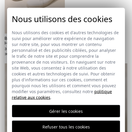
Nous utilisons des cookies
Nous utilisons des cookies et d'autres technologies de
suivi pour améliorer votre expérience de navigation
BASKETS CLASSIQUES | VERT
HOUX
sur notre site, pour vous montrer un contenu
35,95 €
/
39,95 €
personnalisé et des publicités ciblées, pour analyser
38
le trafic de notre site et pour comprendre la
provenance de nos visiteurs. En naviguant sur notre
site Web, vous consentez à notre utilisation des
cookies et autres technologies de suivi. Pour obtenir
plus d'informations sur ces cookies, comment et
pourquoi nous les utilisons et comment vous pouvez
modifier vos paramètres, consultez notre
politique
relative aux cookies
.
Gérer les cookies
Refuser tous les cookies