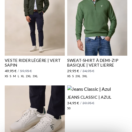
Politique d'expédition
ici
ici
VESTE RIDER LÉGÈRE | VERT
SWEAT-SHIRT À DEMI-ZIP
SAPIN
BASIQUE | VERT LIERRE
49,95 €
/
59,95 €
29,95 €
/
34,95 €
XS
S
M
L
XL
2XL
3XL
XS
S
2XL
3XL
JEANS CLASSIC | AZUL
34,95 €
/
39,95 €
50