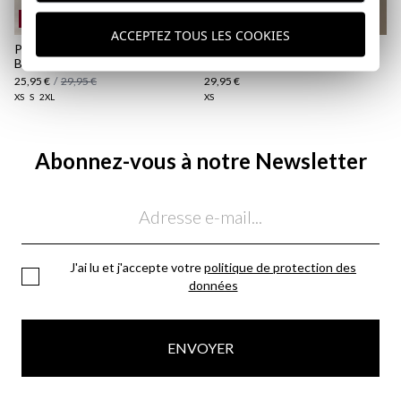
REMATE de REBAJAS
ACCEPTEZ TOUS LES COOKIES
POLO ÉDITION SPÉCIALE |
POLO ÉDITION SPÉCIALE |
BLEU COBALT
BLEU MARINE
25,95 €
/
29,95 €
29,95 €
XS
S
2XL
XS
Abonnez-vous à notre Newsletter
Email
J'ai lu et j'accepte votre
politique de protection des
données
ENVOYER