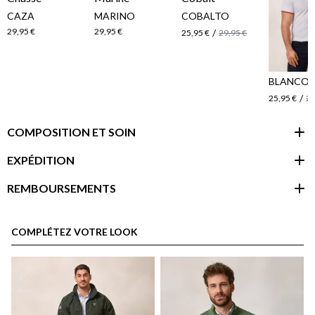
CAZA
MARINO
COBALTO
29,95 €
29,95 €
/
25,95 €
29,95 €
BLANCO
/
25,95 €
29
COMPOSITION ET SOIN
EXPÉDITION
REMBOURSEMENTS
espace client
COMPLÉTEZ VOTRE LOOK