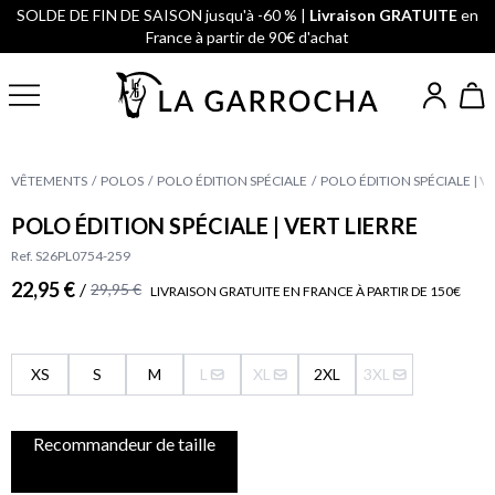
SOLDE DE FIN DE SAISON jusqu'à -60 % |
Livraison GRATUITE
en
France à partir de 90€ d'achat
VÊTEMENTS
POLOS
POLO ÉDITION SPÉCIALE
POLO ÉDITION SPÉCIALE | VE
POLO ÉDITION SPÉCIALE | VERT LIERRE
Ref. S26PL0754-259
22,95 €
/
29,95 €
LIVRAISON GRATUITE EN FRANCE À PARTIR DE 150€
XS
S
M
L
XL
2XL
3XL
Recommandeur de taille