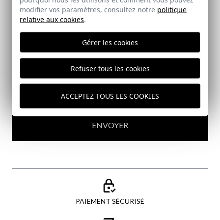
modifier vos paramètres, consultez notre
politique
relative aux cookies
.
Abonnez-vous à notre Newsletter
Gérer les cookies
Email
Refuser tous les cookies
J'ai lu et j'accepte votre
politique de protection des
données
ACCEPTEZ TOUS LES COOKIES
ENVOYER
PAIEMENT SÉCURISÉ