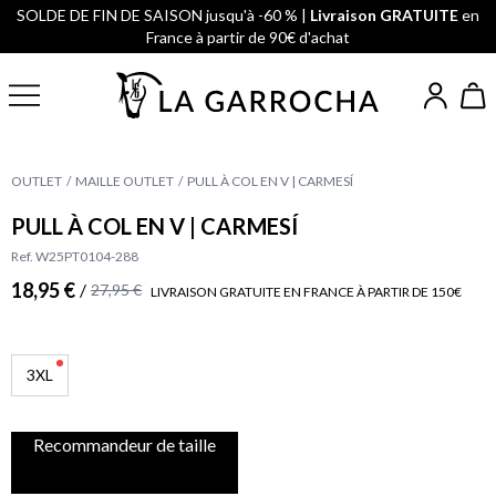
SOLDE DE FIN DE SAISON jusqu'à -60 % |
Livraison GRATUITE
en
France à partir de 90€ d'achat
OUTLET
MAILLE OUTLET
PULL À COL EN V | CARMESÍ
PULL À COL EN V | CARMESÍ
Ref. W25PT0104-288
18,95 €
/
27,95 €
LIVRAISON GRATUITE EN FRANCE À PARTIR DE 150€
3XL
Recommandeur de taille