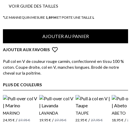
VOIR GUIDE DES TAILLES
*LE MANNEQUIN MESURE
1,89 M
ET PORTE UNE TAILLE
L
AJOUTER AU PANIER
AJOUTER AUX FAVORIS
Pull col en V de couleur rouge carmin, confectionné en tissu 100 %
coton. Coupe droite, col en V, manches longues. Brodé de notre
cheval sur la poitrine.
PLUS DE COULEURS
MARINO
LAVANDA
TAUPE
ABETO
/
/
/
/
24,95 €
27,95 €
19,95 €
27,95 €
22,95 €
27,95 €
18,95 €
27