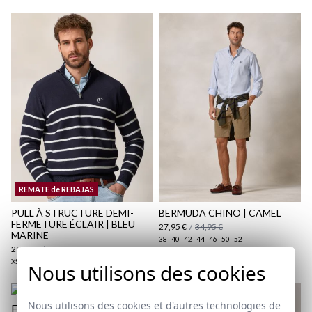
ici
REMATE de REBAJAS
PULL À STRUCTURE DEMI-
BERMUDA CHINO | CAMEL
FERMETURE ÉCLAIR | BLEU
27,95 €
/
34,95 €
MARINE
38
40
42
44
46
50
52
29,95 €
/
35,95 €
XS
S
M
L
XL
2XL
3XL
Nous utilisons des cookies
Nous utilisons des cookies et d'autres technologies de