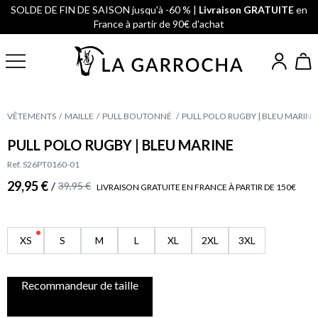
SOLDE DE FIN DE SAISON jusqu'à -60 % |
Livraison GRATUITE
en
France à partir de 90€ d'achat
VÊTEMENTS
MAILLE
PULL BOUTONNÉ
PULL POLO RUGBY | BLEU MARINE
PULL POLO RUGBY | BLEU MARINE
Ref. S26PT0160-01
29,95 €
/
39,95 €
LIVRAISON GRATUITE EN FRANCE À PARTIR DE 150€
XS
S
M
L
XL
2XL
3XL
Recommandeur de taille