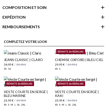
COMPOSITION ET SOIN
EXPÉDITION
REMBOURSEMENTS
espace client
COMPLÉTEZ VOTRE LOOK
REMATE de REBAJAS
JEANS CLASSIC | CLARO
CHEMISE OXFORD | BLEU CIEL
34,95 €
/
39,95 €
29,95 €
/
39,95 €
50
52
XS
S
REMATE de REBAJAS
REMATE de REBAJAS
VESTE COURTE EN SERGÉ |
VESTE COURTE EN SERGÉ |
BLEU MARINE
KAKI
23,95 €
/
59,95 €
23,95 €
/
59,95 €
Politique d'expédition
ici
XS
S
M
L
XL
2XL
XS
S
M
L
XL
2XL