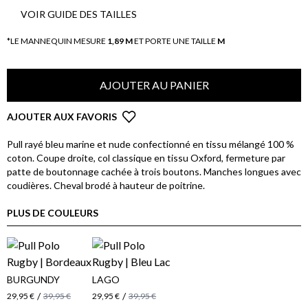
VOIR GUIDE DES TAILLES
*LE MANNEQUIN MESURE
1,89 M
ET PORTE UNE TAILLE
M
AJOUTER AU PANIER
AJOUTER AUX FAVORIS
Pull rayé bleu marine et nude confectionné en tissu mélangé 100 %
coton. Coupe droite, col classique en tissu Oxford, fermeture par
patte de boutonnage cachée à trois boutons. Manches longues avec
coudières. Cheval brodé à hauteur de poitrine.
PLUS DE COULEURS
BURGUNDY
LAGO
/
/
29,95 €
39,95 €
29,95 €
39,95 €