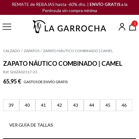
REMATE de REBAJAS hasta -60% dto. |
ENVÍO GRATIS
a la
Península sin compra mínima
1
CALZADO
ZAPATOS
ZAPATO NÁUTICO COMBINADO | CAMEL
ZAPATO NÁUTICO COMBINADO | CAMEL
Ref. S26ZA02117-23
65,95 €
GASTOS DE ENVÍO GRATIS
39
40
41
42
43
44
45
46
VER GUÍA DE TALLAS