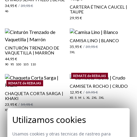
34,95 €
/
39,95 €
CARTERA ÉTNICA CAUCEL |
46
TAUPE
29,95 €
CAMISA LINO | BLANCO
35,95 €
/
39,95 €
CINTURÓN TRENZADO DE
VAQUETILLA | MARRÓN
3XL
aquí
44,95 €
Paquetes y envíos
90
95
100
105
110
aquí
REMATE de REBAJAS
REMATE de REBAJAS
CAMISETA ROCHO | CRUDO
12,95 €
/
19,95 €
CHAQUETA CORTA SARGA |
KHAKI
XS
S
M
L
XL
2XL
3XL
23,95 €
/
59,95 €
XS
S
M
L
XL
2XL
Utilizamos cookies
Suscríbete a nuestra Newsletter
Usamos cookies y otras tecnicas de rastreo para