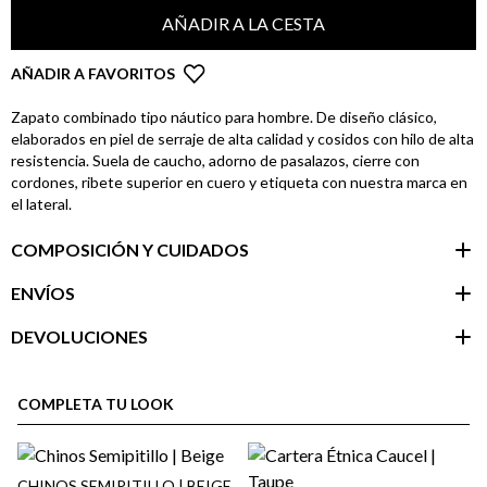
AÑADIR A LA CESTA
AÑADIR A FAVORITOS
Zapato combinado tipo náutico para hombre. De diseño clásico,
elaborados en piel de serraje de alta calidad y cosidos con hilo de alta
resistencia. Suela de caucho, adorno de pasalazos, cierre con
cordones, ribete superior en cuero y etiqueta con nuestra marca en
el lateral.
COMPOSICIÓN Y CUIDADOS
ENVÍOS
DEVOLUCIONES
Área de
cliente
COMPLETA TU LOOK
CHINOS SEMIPITILLO | BEIGE