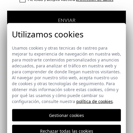
ENVIAR
Utilizamos cookies
Usamos cookies y otras tecnicas de rastreo para
mejorar tu experiencia de navegación en nuestra web,
para mostrarte contenidos personalizados y anuncios
adecuados, para analizar el tráfico en nuestra web y
PAGO SEGURO
para comprender de donde llegan nuestros visitantes.
Al navegar por nuestro sitio web, acepta nuestro uso
de cookies y otras tecnologías de seguimiento. Para
GASTOS DE ENVÍO GRATIS
obtener más información sobre estas cookies, cómo y
por qué las usamos y cómo puede cambiar su
configuración, consulte nuestra
política de cookies
.
ENTREGA EN 24/72 HORAS
Gestionar cookies
Rechazar todas las cookies