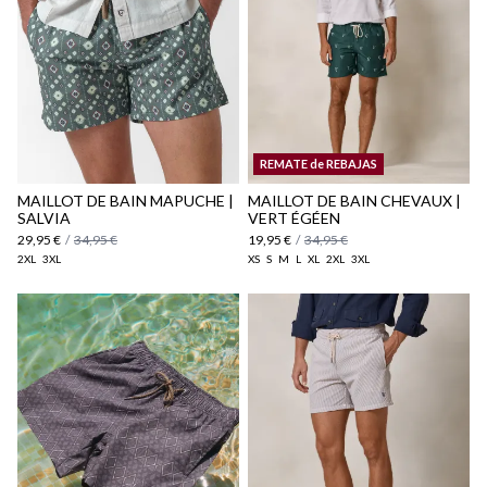
Politique d'expédition
ici
REMATE de REBAJAS
ici
MAILLOT DE BAIN MAPUCHE |
MAILLOT DE BAIN CHEVAUX |
SALVIA
VERT ÉGÉEN
29,95 €
/
34,95 €
19,95 €
/
34,95 €
2XL
3XL
XS
S
M
L
XL
2XL
3XL