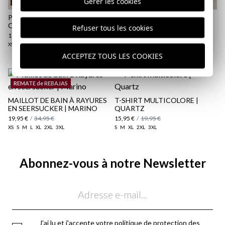
Gérer les cookies
REMATE de REBAJAS
POLO BASIQUE | VERT
MAILLOT À RAYURES AVEC
CHASSE
POCHE CONTRASTÉE |
Refuser tous les cookies
CRAMOISI
18,95 €
/
24,95 €
19,95 €
/
34,95 €
XS
S
M
L
XL
2XL
3XL
XS
S
M
XL
3XL
ACCEPTEZ TOUS LES COOKIES
REMATE de REBAJAS
MAILLOT DE BAIN À RAYURES
T-SHIRT MULTICOLORE |
EN SEERSUCKER | MARINO
QUARTZ
19,95 €
/
34,95 €
15,95 €
/
19,95 €
XS
S
M
L
XL
2XL
3XL
S
M
XL
2XL
3XL
Abonnez-vous à notre Newsletter
Email
J'ai lu et j'accepte votre
politique de protection des