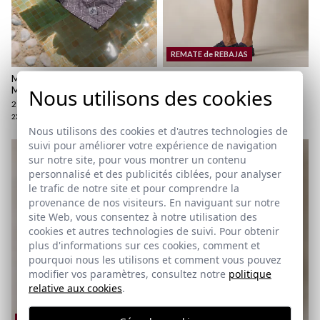
REMATE de REBAJAS
MAILLOT DE BAIN ETHNIQUE |
MAILLOT DE BAIN À RAYURES
Nous utilisons des cookies
MALVA
EN SEERSUCKER | CAMEL
29,95 €
/
34,95 €
19,95 €
/
34,95 €
2XL
XS
S
M
L
XL
2XL
3XL
Nous utilisons des cookies et d'autres technologies de
suivi pour améliorer votre expérience de navigation
sur notre site, pour vous montrer un contenu
personnalisé et des publicités ciblées, pour analyser
le trafic de notre site et pour comprendre la
provenance de nos visiteurs. En naviguant sur notre
site Web, vous consentez à notre utilisation des
cookies et autres technologies de suivi. Pour obtenir
plus d'informations sur ces cookies, comment et
pourquoi nous les utilisons et comment vous pouvez
modifier vos paramètres, consultez notre
politique
relative aux cookies
.