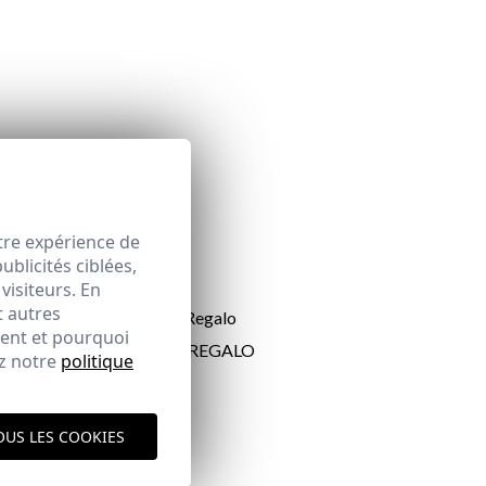
tre expérience de
blicités ciblées,
visiteurs. En
t autres
ment et pourquoi
TARJETA REGALO
ez notre
politique
50,00 €
OUS LES COOKIES