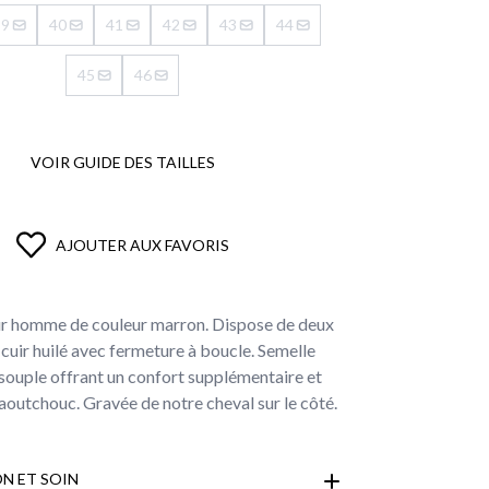
39
40
41
42
43
44
45
46
VOIR GUIDE DES TAILLES
AJOUTER AUX FAVORIS
r homme de couleur marron. Dispose de deux
 cuir huilé avec fermeture à boucle. Semelle
 souple offrant un confort supplémentaire et
aoutchouc. Gravée de notre cheval sur le côté.
N ET SOIN