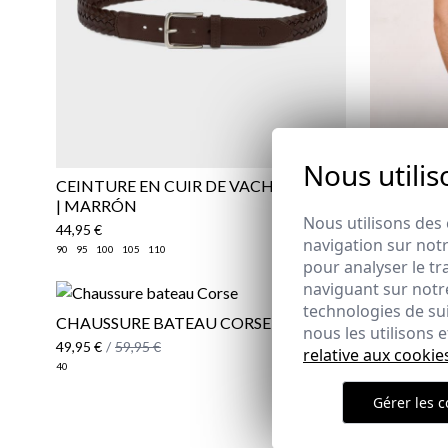
Nous utilis
CEINTURE EN CUIR DE VACHE TRESSÉ
POLO BAS
| MARRÓN
22,95 €
/
24
Nous utilisons des 
44,95 €
3XL
navigation sur notr
REMATE 
90
95
100
105
110
pour analyser le tr
naviguant sur notre
technologies de su
CHAUSSURE BATEAU CORSE
nous les utilisons
MAILLOT 
49,95 €
/
59,95 €
relative aux cookie
COULEURS
40
COBALT
Gérer les c
17,95 €
/
34
XS
S
M
L
XL