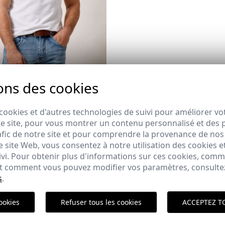
ons des cookies
IQUE | BLANC
,95 €
cookies et d'autres technologies de suivi pour améliorer vo
e site, pour vous montrer un contenu personnalisé et des pu
de REBAJAS
afic de notre site et pour comprendre la provenance de nos 
 site Web, vous consentez à notre utilisation des cookies e
ivi. Pour obtenir plus d'informations sur ces cookies, com
 et comment vous pouvez modifier vos paramètres, consult
DE BAIN À RAYURES EN
s
.
 SEERSUCKER | BLEU
ookies
Refuser tous les cookies
ACCEPTEZ T
,95 €
2XL
3XL