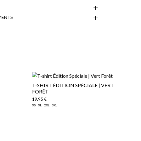
MENTS
espace client
T-SHIRT ÉDITION SPÉCIALE | VERT
FORÊT
19,95 €
XS
XL
2XL
3XL
ique d'expédition
ici