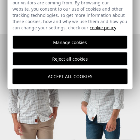
our visitors are coming from. By browsing our
COMPRAR CAMISAS ELEGANTES
website, you consent to our use of cookies and other
tracking technologies. To get more information about
these cookies, how and why we use them and how you
can change your settings, check our
cookie policy
.
Manage cookies
Reject all cookies
ACCEPT ALL COOKIES