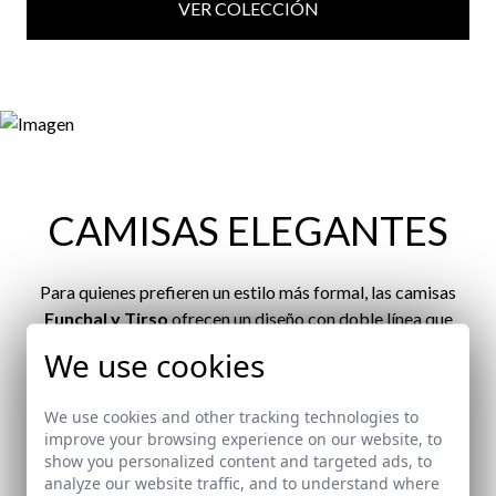
VER COLECCIÓN
CAMISAS ELEGANTES
Para quienes prefieren un estilo más formal, las camisas
Funchal
y
Tirso
ofrecen un diseño con doble línea que
añade un toque sofisticado y distinguido. Su corte
We use cookies
impecable y la atención al detalle en su confección las
hacen
perfectas para eventos que requieren una
We use cookies and other tracking technologies to
presencia impecable
.
improve your browsing experience on our website, to
show you personalized content and targeted ads, to
analyze our website traffic, and to understand where