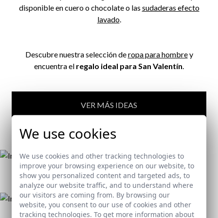
disponible en cuero o chocolate o las
sudaderas efecto
lavado
.
Descubre nuestra selección de
ropa para hombre
y
encuentra el
regalo ideal para San Valentín
.
VER MÁS IDEAS
We use cookies
We use cookies and other tracking technologies to
improve your browsing experience on our website, to
show you personalized content and targeted ads, to
analyze our website traffic, and to understand where
our visitors are coming from. By browsing our
website, you consent to our use of cookies and other
tracking technologies. To get more information about