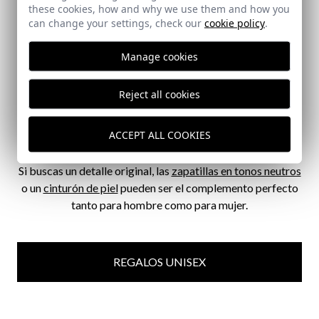
these cookies, how and why we use them and how you
can change your settings, check our
cookie policy
.
Dentro de nuestra selección de
regalos para hombre en
San Valentín
, las
sudaderas garment dyed
son
Manage cookies
protagonistas. Modelos con o sin capucha y de media
cremallera. Disponibles en tonos como el verde salvia,
Reject all cookies
naranja melocotón, azul marino, lavanda, malva, granate,
azul celeste o verde basil.
ACCEPT ALL COOKIES
Si buscas un detalle original, las
zapatillas en tonos neutros
o un
cinturón de piel
pueden ser el complemento perfecto
tanto para hombre como para mujer.
REGALOS UNISEX