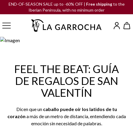
END-OF-SEASON SALE up to -60% OFF |
Free shipping
to the
Iberian Peninsula, with no minimum order
FEEL THE BEAT: GUÍA
DE REGALOS DE SAN
VALENTÍN
Dicen que un
caballo puede oír los latidos de tu
corazón
a más de un metro de distancia, entendiendo cada
emoción sin necesidad de palabras.