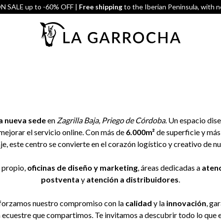
 SALE up to -60% OFF |
Free shipping
to the Iberian Peninsula, with 
a nueva sede
en
Zagrilla Baja, Priego de Córdoba
. Un espacio dis
mejorar el servicio online. Con más de
6.000m²
de superficie y má
e, este centro se convierte en el corazón logístico y creativo de n
propio,
oficinas de diseño y marketing
, áreas dedicadas a
atenc
postventa
y
atención a distribuidores
.
reforzamos nuestro compromiso con la
calidad
y la
innovación
, ga
ión ecuestre que compartimos. Te invitamos a descubrir todo lo q