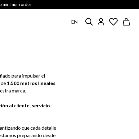
no minimum order
EN
eñado para impulsar el
s de
1.500 metros lineales
uestra marca.
ión al cliente, servicio
rantizando que cada detalle
ue estamos preparando desde