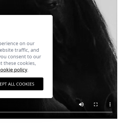
perience on our
bsite traffic, and
you consent to our
t these cookies,
cookie policy
.
EPT ALL COOKIES