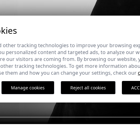
kies
 other tracking technologies to improve your browsing ex
u personalized content and targeted ads, to analyze our we
e our visitors are coming from. By browsing our website, 
 other tracking technologies. To get more information abou
e them and how you can change your settings, check our
Manage cookies
Reject all cookies
ACC