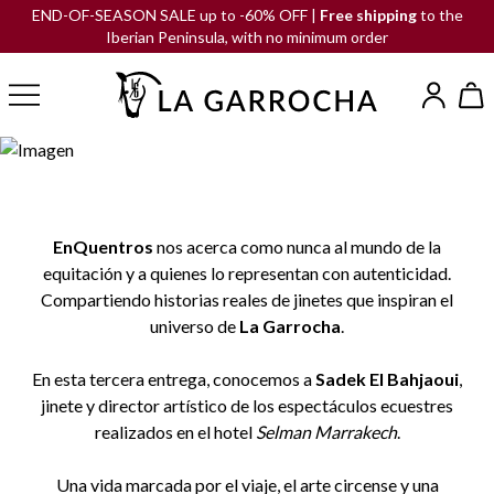
END-OF-SEASON SALE up to -60% OFF |
Free shipping
to the
Iberian Peninsula, with no minimum order
EnQuentros
nos acerca como nunca al mundo de la
equitación y a quienes lo representan con autenticidad.
Compartiendo historias reales de jinetes que inspiran el
universo de
La Garrocha
.
En esta tercera entrega, conocemos a
Sadek El Bahjaoui
,
jinete y director artístico de los espectáculos ecuestres
realizados en el hotel
Selman Marrakech
.
Una vida marcada por el viaje, el arte circense y una