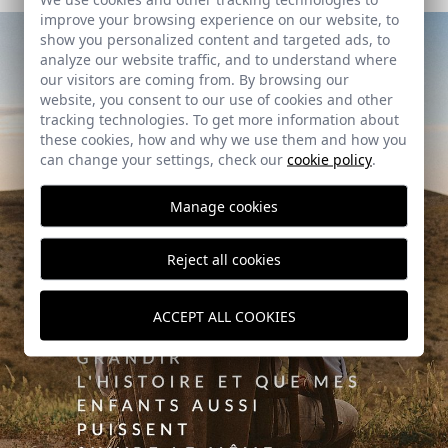
improve your browsing experience on our website, to
show you personalized content and targeted ads, to
analyze our website traffic, and to understand where
our visitors are coming from. By browsing our
website, you consent to our use of cookies and other
tracking technologies. To get more information about
these cookies, how and why we use them and how you
can change your settings, check our
cookie policy
.
Manage cookies
Reject all cookies
ACCEPT ALL COOKIES