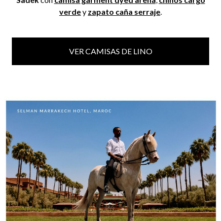
verde
y
zapato caña serraje
.
VER CAMISAS DE LINO