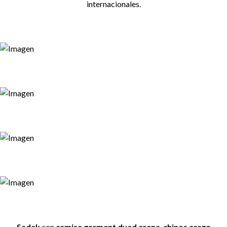
internacionales.
Sadek
con
camisa garment dyed arena
,
chinos cargo