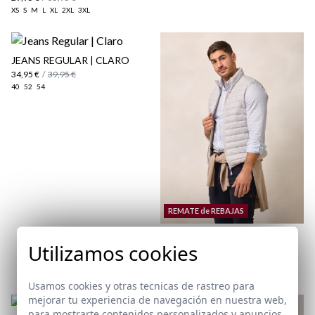
XS
S
M
L
XL
2XL
3XL
JEANS REGULAR | CLARO
34,95 €
/
39,95 €
aquí
40
52
54
Paquetes y envíos
aquí
REMATE de REBAJAS
CHALECO ACOLCHADO |
Utilizamos cookies
PIEDRA
19,95 €
/
29,95 €
XS
S
M
L
XL
2XL
Usamos cookies y otras tecnicas de rastreo para
mejorar tu experiencia de navegación en nuestra web,
para mostrarte contenidos personalizados y anuncios