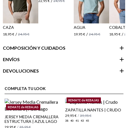
/
22,95 €
24,95 €
CAZA
AGUA
COBALT
/
/
/
18,95 €
24,95 €
19,95 €
24,95 €
18,95 €
24
COMPOSICIÓN Y CUIDADOS
ENVÍOS
DEVOLUCIONES
Área de
cliente
COMPLETA TU LOOK
REMATE de REBAJAS
REMATE de REBAJAS
ZAPATILLA NANTES | CRUDO
29,95 €
/
39,95 €
JERSEY MEDIA CREMALLERA
ESTRUCTURA | AZUL LAGO
38
40
41
43
45
29,95 €
/
35,95 €