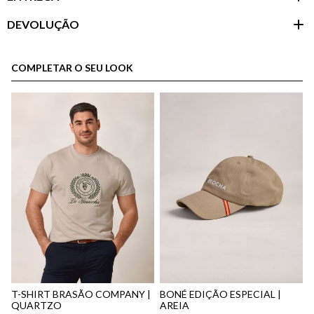
DEVOLUÇÃO
Área do
cliente
COMPLETAR O SEU LOOK
aqui
Política
de Envio
aqui
T-SHIRT BRASÃO COMPANY |
BONÉ EDIÇÃO ESPECIAL |
QUARTZO
AREIA