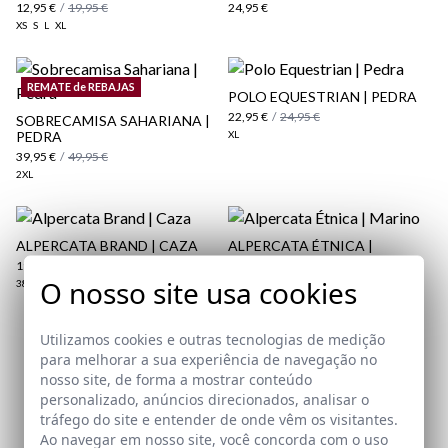
12,95 €
/
19,95 €
24,95 €
XS
S
L
XL
REMATE de REBAJAS
POLO EQUESTRIAN | PEDRA
22,95 €
/
24,95 €
SOBRECAMISA SAHARIANA |
PEDRA
XL
39,95 €
/
49,95 €
2XL
ALPERCATA BRAND | CAZA
ALPERCATA ÉTNICA |
MARINO
19,95 €
/
29,95 €
O nosso site usa cookies
24,95 €
/
29,95 €
38
39
40
41
43
44
45
46
38
39
Utilizamos cookies e outras tecnologias de medição
para melhorar a sua experiência de navegação no
Assine a nossa Newsletter
nosso site, de forma a mostrar conteúdo
personalizado, anúncios direcionados, analisar o
Email
tráfego do site e entender de onde vêm os visitantes.
Ao navegar em nosso site, você concorda com o uso