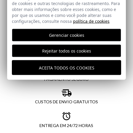
de cookies e outras tecnologias de rastreamento. Para
obter mais informações sobre esses cookies, como e
Eu li e aceito a sua
política de proteção de dados
por que os usamos e como você pode alterar suas
configurações, consulte nossa
política de cookies
ENVIAR
Gerenciar cookies
Rejeitar todos os cookies
ACEITA TODOS OS COOKIES
PAGAMENTO SEGURO
CUSTOS DE ENVIO GRATUITOS
ENTREGA EM 24/72 HORAS