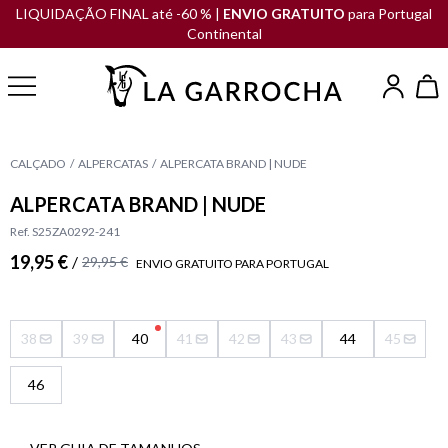
LIQUIDAÇÃO FINAL até -60 % |
ENVIO GRATUITO
para Portugal
Continental
CALÇADO
ALPERCATAS
ALPERCATA BRAND | NUDE
ALPERCATA BRAND | NUDE
Ref. S25ZA0292-241
19,95 €
/
29,95 €
ENVIO GRATUITO PARA PORTUGAL
38
39
40
41
42
43
44
45
46