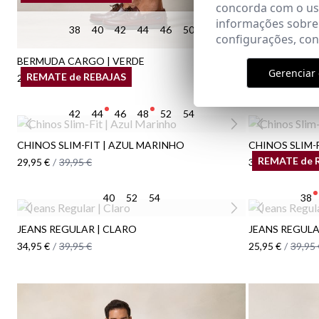
concorda com o uso
informações sobre
38
40
42
44
46
50
38
4
configurações, co
BERMUDA CARGO | VERDE
BERMUDA CAR
Gerenciar 
REMATE de REBAJAS
25,95 €
/
34,95 €
27,95 €
/
34,95 
42
44
46
48
52
54
CHINOS SLIM-FIT | AZUL MARINHO
CHINOS SLIM-F
REMATE de 
29,95 €
/
39,95 €
34,95 €
/
39,95 
40
52
54
38
JEANS REGULAR | CLARO
JEANS REGULA
34,95 €
/
39,95 €
25,95 €
/
39,95 