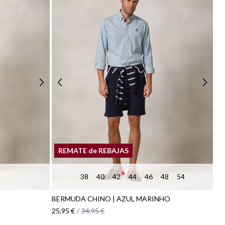
REMATE de REBAJAS
38
40
42
44
46
48
54
BERMUDA CHINO | AZUL MARINHO
25,95 €
/
34,95 €