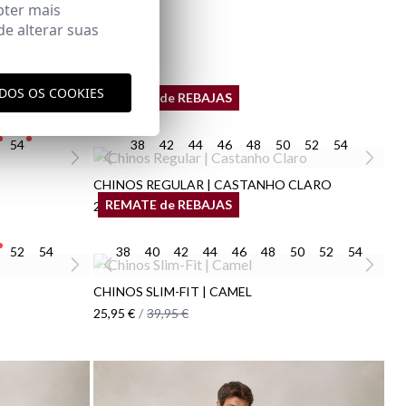
bter mais
e alterar suas
ODOS OS COOKIES
REMATE de REBAJAS
54
38
42
44
46
48
50
52
54
CHINOS REGULAR | CASTANHO CLARO
REMATE de REBAJAS
25,95 €
/
39,95 €
52
54
38
40
42
44
46
48
50
52
54
CHINOS SLIM-FIT | CAMEL
25,95 €
/
39,95 €