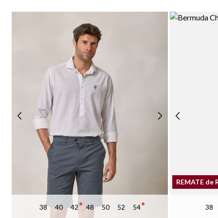
REMATE de 
38
40
42
48
50
52
54
38