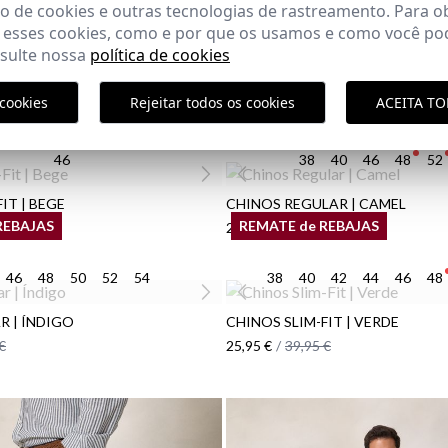
 de cookies e outras tecnologias de rastreamento. Para o
 esses cookies, como e por que os usamos e como você pod
0
42
44
46
48
50
nsulte nossa
política de cookies
GO | CAMEL
cookies
Rejeitar todos os cookies
ACEITA T
€
46
38
40
46
48
52
IT | BEGE
CHINOS REGULAR | CAMEL
REBAJAS
REMATE de REBAJAS
€
29,95 €
/
39,95 €
46
48
50
52
54
38
40
42
44
46
48
R | ÍNDIGO
CHINOS SLIM-FIT | VERDE
€
25,95 €
/
39,95 €