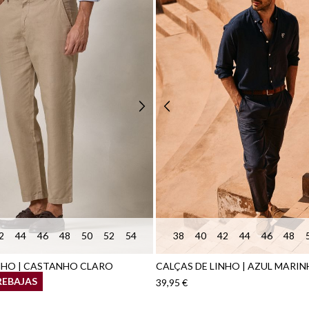
2
44
46
48
50
52
54
38
40
42
44
46
48
NHO | CASTANHO CLARO
CALÇAS DE LINHO | AZUL MARI
REBAJAS
39,95 €