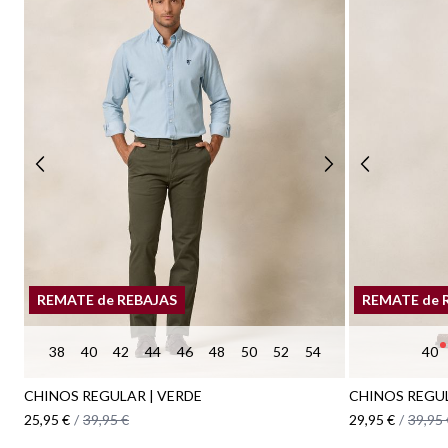
REMATE de REBAJAS
REMATE de 
38
40
42
44
46
48
50
52
54
40
CHINOS REGULAR | VERDE
CHINOS REGU
25,95 €
/
39,95 €
29,95 €
/
39,95 