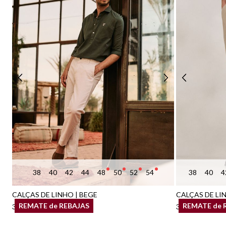
38
40
42
44
48
50
52
54
38
40
4
CALÇAS DE LINHO | BEGE
CALÇAS DE LI
REMATE de REBAJAS
REMATE de 
39,95 €
39,95 €