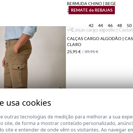
BERMUDA CHINO | BEGE
REMATE de REBAJAS
29,95 €
/
34,95 €
42
44
46
48
50
CALÇAS CARGO ALGODÃO | CA
CLARO
25,95 €
/
39,95 €
te usa cookies
 e outras tecnologias de medição para melhorar a sua expe
 site, de forma a mostrar conteúdo personalizado, anúnci
do site e entender de onde vêm os visitantes. Ao navegar e