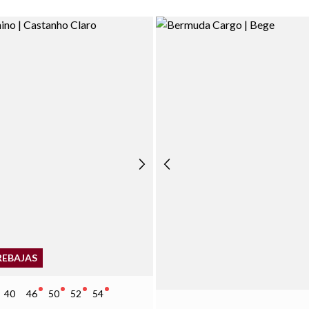
REBAJAS
40
46
50
52
54