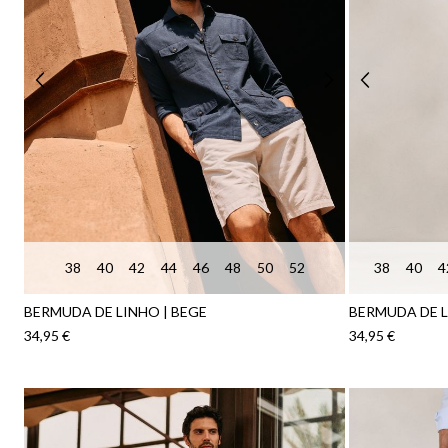
38
40
42
44
46
48
50
52
38
40
4
BERMUDA DE LINHO | BEGE
BERMUDA DE 
34,95 €
34,95 €