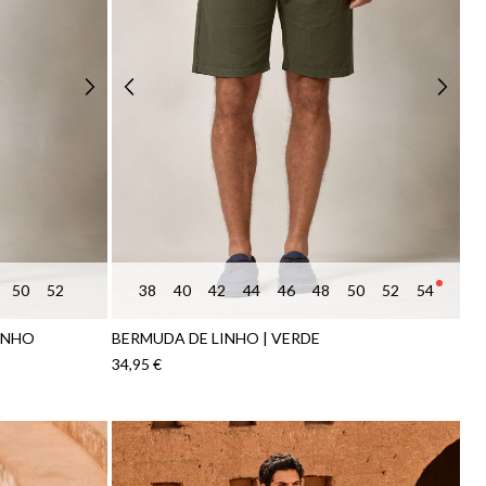
50
52
38
40
42
44
46
48
50
52
54
INHO
BERMUDA DE LINHO | VERDE
34,95 €