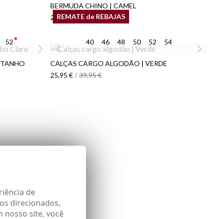
BERMUDA CHINO | CAMEL
REMATE de REBAJAS
27,95 €
/
34,95 €
52
40
46
48
50
52
54
STANHO
CALÇAS CARGO ALGODÃO | VERDE
25,95 €
/
39,95 €
riência de
os direcionados,
m nosso site, você