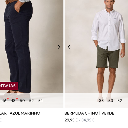
REBAJAS
46
48
50
52
54
38
50
52
LAR | AZUL MARINHO
BERMUDA CHINO | VERDE
€
29,95 €
/
34,95 €