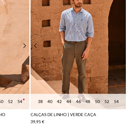
50
52
54
38
40
42
44
46
48
50
52
54
NHO
CALÇAS DE LINHO | VERDE CAÇA
39,95 €