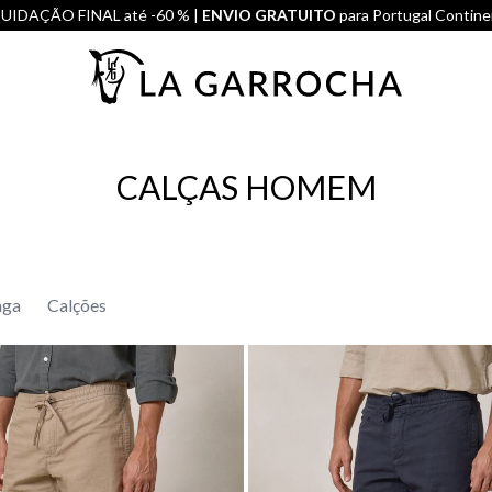
UIDAÇÃO FINAL até -60 % |
ENVIO GRATUITO
para Portugal Contine
CALÇAS HOMEM
nga
Calções