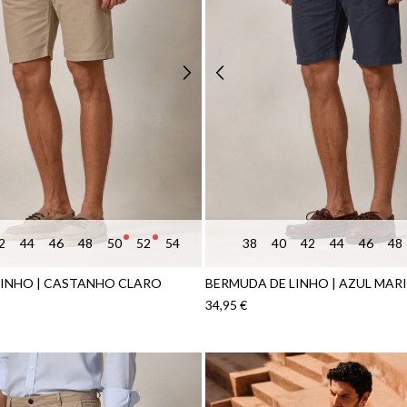
2
44
46
48
50
52
54
38
40
42
44
46
48
LINHO | CASTANHO CLARO
BERMUDA DE LINHO | AZUL MAR
34,95 €