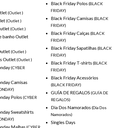
Black Friday Polos
(BLACK
FRIDAY)
tlet
(Outlet )
Black Friday Camisas
(BLACK
let
(Outlet )
FRIDAY)
Outlet
(Outlet )
Black Friday Calças
(BLACK
e banho Outlet
FRIDAY)
Black Friday Sapatilhas
(BLACK
utlet
(Outlet )
FRIDAY)
s Outlet
(Outlet )
Black Friday T-shirts
(BLACK
onday
(CYBER
FRIDAY)
Black Friday Acessórios
nday Camisas
(BLACK FRIDAY)
ONDAY)
GUÍA DE REGALOS
(GUÍA DE
nday Polos
(CYBER
REGALOS)
Dia Dos Namorados
(Dia Dos
nday Sweatshirts
Namorados)
ONDAY)
Singles Days
nday Malhas
(CYBER