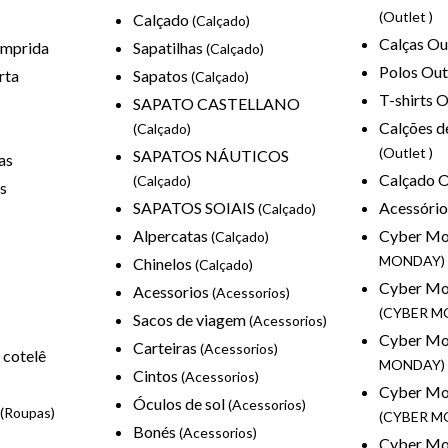
(Outlet )
Calçado
(Calçado)
Calças Ou
omprida
Sapatilhas
(Calçado)
Polos Out
rta
Sapatos
(Calçado)
T-shirts 
SAPATO CASTELLANO
Calções d
(Calçado)
(Outlet )
SAPATOS NÁUTICOS
as
Calçado O
(Calçado)
s
SAPATOS SOIAIS
Acessório
(Calçado)
Alpercatas
Cyber M
(Calçado)
MONDAY)
Chinelos
(Calçado)
Cyber Mo
Acessorios
(Acessorios)
(CYBER M
Sacos de viagem
(Acessorios)
Cyber Mo
Carteiras
(Acessorios)
 cotelê
MONDAY)
Cintos
(Acessorios)
Cyber Mo
Óculos de sol
(Acessorios)
o
(Roupas)
(CYBER M
Bonés
(Acessorios)
Cyber Mo