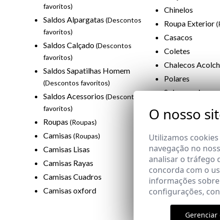
favoritos)
Chinelos
Saldos Alpargatas
(Descontos
Roupa Exterior
(
favoritos)
Casacos
Saldos Calçado
(Descontos
Coletes
favoritos)
Chalecos Acolc
Saldos Sapatilhas Homem
Polares
(Descontos favoritos)
Sobrecamisas
Saldos Acessorios
(Descontos
Sweatshirts
(Rou
favoritos)
O nosso si
Sweatshirts com
Roupas
(Roupas)
(Roupas)
Camisas
(Roupas)
Utilizamos cookies
Sweatshirt sem 
navegação no nosso
Camisas Lisas
analisar o tráfego 
Malhas
(Roupas)
Camisas Rayas
concorda com o uso
Camisolas deco
Camisas Cuadros
informações sobre
Camisola decot
Camisas oxford
configurações, co
Camisolas com 
Gerenciar 