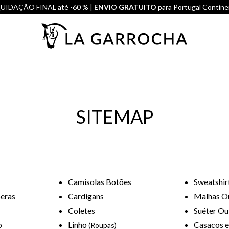
UIDAÇÃO FINAL até -60 % |
ENVIO GRATUITO
para Portugal Contine
SITEMAP
Camisolas Botões
Sweatshir
eras
Cardigans
Malhas O
Coletes
Suéter Ou
o
Linho
Casacos e
(Roupas)