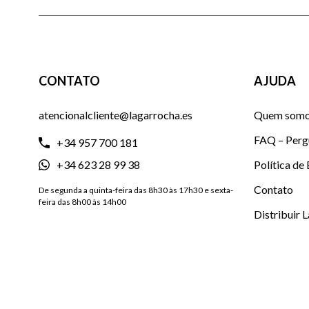
CONTATO
AJUDA
atencionalcliente@lagarrocha.es
Quem som
FAQ – Perg
+34 957 700 181
+34 623 28 99 38
Política de
Contato
De segunda a quinta-feira das 8h30 às 17h30 e sexta-
feira das 8h00 às 14h00
Distribuir 