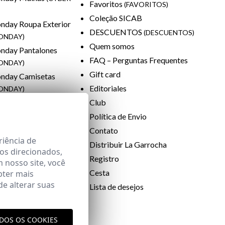
Favoritos
(FAVORITOS)
Coleção SICAB
nday Roupa Exterior
DESCUENTOS
(DESCUENTOS)
ONDAY)
Quem somos
nday Pantalones
FAQ – Perguntas Frequentes
ONDAY)
Gift card
nday Camisetas
Editoriales
ONDAY)
day Zapatillas
Club
ONDAY)
Política de Envio
nday Complementos
Contato
riência de
ONDAY)
Distribuir La Garrocha
os direcionados,
RIDAY
(BLACK
Registro
m nosso site, você
Cesta
bter mais
day Roupa Externa
e alterar suas
Lista de desejos
IDAY)
ODOS OS COOKIES