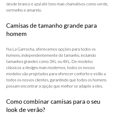
desde branco e azul até tons mais chamativos como verde,
vermelho e amarelo.
Camisas de tamanho grande para
homem
Na La Garrocha, oferecemos opções para todos os
homens, independentemente do tamanho, incluindo
tamanhos grandes como 3XL ou 4XL. De modelos
clássicos a designs mais modernos, todos os nossos
modelos são projetados para oferecer conforto e estilo a
todos os nossos clientes, garantindo que todos os homens
possam encontrar a opção que melhor se adapte a eles.
Como combinar camisas para o seu
look de verão?