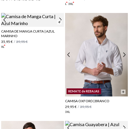
L
3XL
CAMISA DE MANGA CURTA | AZUL
MARINHO
35,95 €
/
39,95 €
XL
REMATE de REBAJAS
CAMISA OXFORD | BRANCO
29,95 €
/
39,95 €
3XL