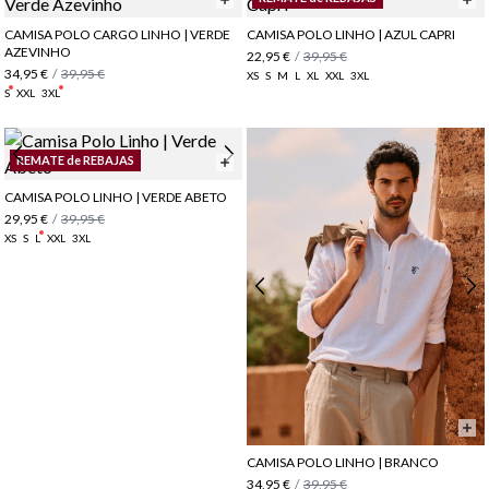
CAMISA POLO CARGO LINHO | VERDE
CAMISA POLO LINHO | AZUL CAPRI
AZEVINHO
22,95 €
/
39,95 €
34,95 €
/
39,95 €
XS
S
M
L
XL
XXL
3XL
S
XXL
3XL
REMATE de REBAJAS
CAMISA POLO LINHO | VERDE ABETO
29,95 €
/
39,95 €
XS
S
L
XXL
3XL
CAMISA POLO LINHO | BRANCO
34,95 €
/
39,95 €