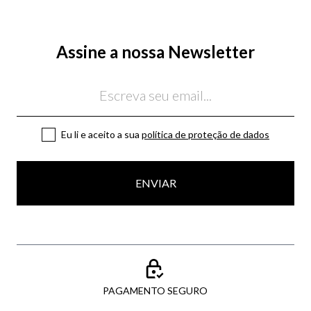
Assine a nossa Newsletter
Email
Eu li e aceito a sua
política de proteção de dados
ENVIAR
PAGAMENTO SEGURO