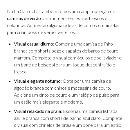
Na La Garrocha, também temos uma ampla seleção de
camisas de verão
para homens em estilos frescos e
coloridos. Aqui estão algumas ideias de como combiná-las
para criar looks de verão perfeitos.
Visual casual diurno
: Combine uma camisa de linho
branca com shorts bege e
sapatos de barco de couro
marrom
. Complete o visual com óculos de sol aviador e
um boné de beisebol para um toque descontraído e
fresco.
Visual elegante noturno
: Opte por uma camisa de
algodão branca com chinos e mocassins de couro.
Adicione um cinto de couro e um relógio de pulso para
um estilo mais elegante e moderno.
Visual relaxado na praia
: Escolha uma camisa listrada
azul e branca com shorts de banho azul claro. Complete
o visual com chinelos de praia e um boné para um estilo