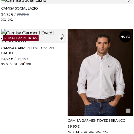
CAMISA SOCIAL LAZIO
34,95 €
/
39,95 €
XXL
3XL
NOVO
REMATE de REBAJAS
CAMISA GARMENT DYED | VERDE
CACTO
24,95 €
/
39,95 €
XS
S
M
XL
XXL
3XL
CAMISA GARMENT DYED | BRANCO
39,95 €
XS
S
M
L
XL
XXL
3XL
4XL