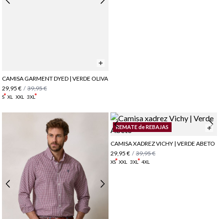
CAMISA GARMENT DYED | VERDE OLIVA
29,95 €
/
39,95 €
S
XL
XXL
3XL
REMATE de REBAJAS
CAMISA XADREZ VICHY | VERDE ABETO
29,95 €
/
39,95 €
XS
XXL
3XL
4XL