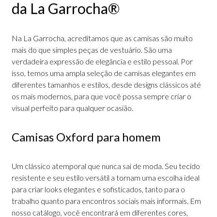
da La Garrocha®
Na La Garrocha, acreditamos que as camisas são muito
mais do que simples peças de vestuário. São uma
verdadeira expressão de elegância e estilo pessoal. Por
isso, temos uma ampla seleção de camisas elegantes em
diferentes tamanhos e estilos, desde designs clássicos até
os mais modernos, para que você possa sempre criar o
visual perfeito para qualquer ocasião.
Camisas Oxford para homem
Um clássico atemporal que nunca sai de moda. Seu tecido
resistente e seu estilo versátil a tornam uma escolha ideal
para criar looks elegantes e sofisticados, tanto para o
trabalho quanto para encontros sociais mais informais. Em
nosso catálogo, você encontrará em diferentes cores,