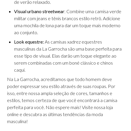
de verão relaxado.
Visual urbano streetwear
: Combine uma camisa verde
militar com jeans e tênis brancos estilo retrô. Adicione
uma mochila de lona para dar um toque mais moderno
ao conjunto.
Look equestre:
As camisas xadrez equestres
masculinas da La Garrocha são uma base perfeita para
esse tipo de visual. Elas darão um toque elegante ao
serem combinadas com um boné clássico e chinos
caqui.
Na La Garrocha, acreditamos que todo homem deve
poder expressar seu estilo através de suas roupas. Por
isso, entre nossa ampla seleção de cores, tamanhos e
estilos, temos certeza de que você encontrará a camisa
perfeita para você. Não espere mais! Visite nossa loja
online e descubra as últimas tendências da moda
masculina!