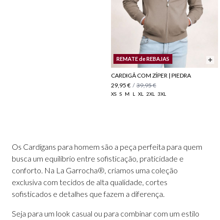
REMATE de REBAJAS
CARDIGÃ COM ZÍPER | PIEDRA
29,95 €
/
39,95 €
XS
S
M
L
XL
2XL
3XL
Os Cardigans para homem são a peça perfeita para quem
busca um equilíbrio entre sofisticação, praticidade e
conforto. Na La Garrocha®, criamos uma coleção
exclusiva com tecidos de alta qualidade, cortes
sofisticados e detalhes que fazem a diferença.
Seja para um look casual ou para combinar com um estilo