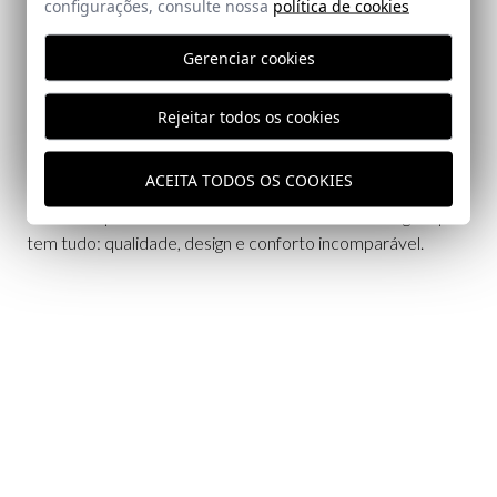
configurações, consulte nossa
política de cookies
Descubra a coleção de Cardigans para homem em nossa
loja online e escolha entre uma variedade de estilos criados
Gerenciar cookies
para quem valoriza bom gosto e sofisticação.
Rejeitar todos os cookies
Compre agora e aproveite peças com acabamento
impecável, envio rápido e a garantia de qualidade que
define a La Garrocha®.
ACEITA TODOS OS COOKIES
Dê um toque exclusivo ao seu estilo com um Cardigan que
tem tudo: qualidade, design e conforto incomparável.