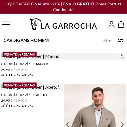
LIQUIDAÇÃO FINAL até -60 % |
ENVIO GRATUITO
para Portugal
Continental
CARDIGANS HOMEM
Filtros
REMATE de REBAJAS
CARDIGÃ COM ZÍPER | MARINO
29,95 €
/
39,95 €
XS
S
M
L
XL
2XL
3XL
REMATE de REBAJAS
CARDIGÃ COM ZÍPER | ABETO
29,95 €
/
39,95 €
XS
S
M
L
XL
2XL
3XL