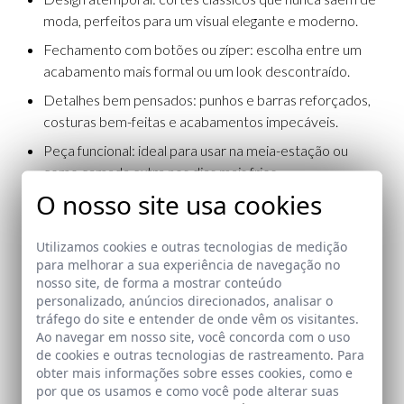
moda, perfeitos para um visual elegante e moderno.
Fechamento com botões ou zíper: escolha entre um
acabamento mais formal ou um look descontraído.
Detalhes bem pensados: punhos e barras reforçados,
costuras bem-feitas e acabamentos impecáveis.
Peça funcional: ideal para usar na meia-estação ou
como camada extra nos dias mais frios.
O nosso site usa cookies
Os Cardigans da La Garrocha® são o complemento
perfeito para qualquer guarda-roupa masculino, garantindo
sofisticação sem esforço.
Utilizamos cookies e outras tecnologias de medição
para melhorar a sua experiência de navegação no
nosso site, de forma a mostrar conteúdo
Compre Cardigans para
personalizado, anúncios direcionados, analisar o
tráfego do site e entender de onde vêm os visitantes.
homem na La Garrocha®:
Ao navegar em nosso site, você concorda com o uso
de cookies e outras tecnologias de rastreamento. Para
qualidade e elegância
obter mais informações sobre esses cookies, como e
por que os usamos e como você pode alterar suas