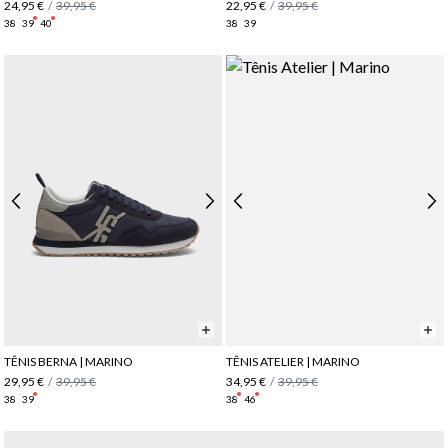
24,95 €
/
39,95 €
22,95 €
/
39,95 €
38
39
40
38
39
TÊNIS BERNA | MARINO
TÊNIS ATELIER | MARINO
29,95 €
/
39,95 €
34,95 €
/
39,95 €
38
39
38
46