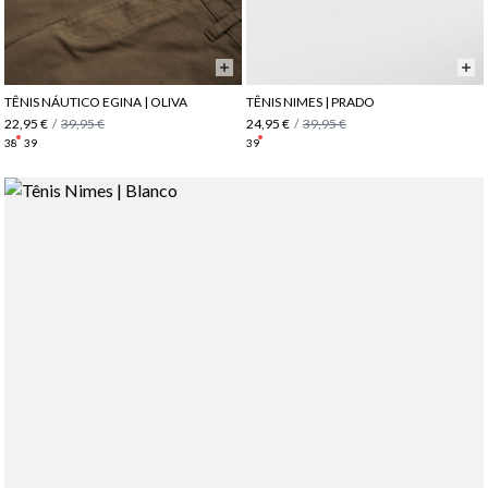
TÊNIS NÁUTICO EGINA | OLIVA
TÊNIS NIMES | PRADO
22,95 €
/
39,95 €
24,95 €
/
39,95 €
38
39
39