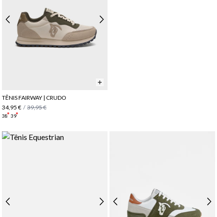
TÊNIS FAIRWAY | CRUDO
34,95 €
/
39,95 €
38
39