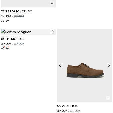
TÊNIS PORTO | CRUDO
24,95 €
/
39,95 €
38
39
BOTIM MOGUER
39,95 €
/
69,95 €
43
44
SAPATO DERBY
39,95 €
/
64,95 €