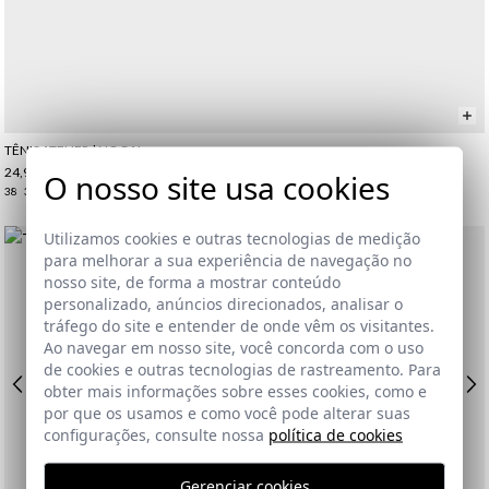
TÊNIS ATELIER | NOGAL
24,95 €
/
39,95 €
O nosso site usa cookies
38
39
46
Utilizamos cookies e outras tecnologias de medição
para melhorar a sua experiência de navegação no
nosso site, de forma a mostrar conteúdo
personalizado, anúncios direcionados, analisar o
tráfego do site e entender de onde vêm os visitantes.
Ao navegar em nosso site, você concorda com o uso
de cookies e outras tecnologias de rastreamento. Para
obter mais informações sobre esses cookies, como e
por que os usamos e como você pode alterar suas
configurações, consulte nossa
política de cookies
Gerenciar cookies