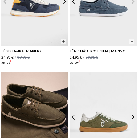
TÊNIS TAVIRA | MARINO
TÊNIS NÁUTICO EGINA | MARINO
24,95 €
/
39,95 €
24,95 €
/
39,95 €
38
39
38
39