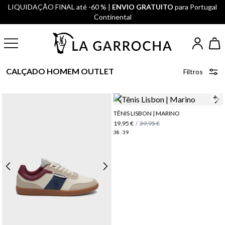
LIQUIDAÇÃO FINAL até -60 % |
ENVIO GRATUITO
para Portugal
Continental
CALÇADO HOMEM OUTLET
Filtros
TÊNIS LISBON | MARINO
19,95 €
/
39,95 €
38
39