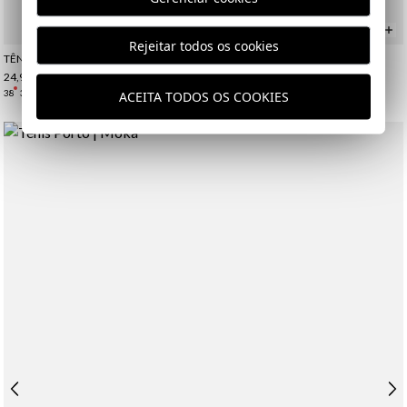
Rejeitar todos os cookies
TÊNIS ATELIER | CAZA
TÊNIS FAIRWAY | OXÍGENO
24,95 €
/
39,95 €
34,95 €
/
39,95 €
38
39
46
39
ACEITA TODOS OS COOKIES