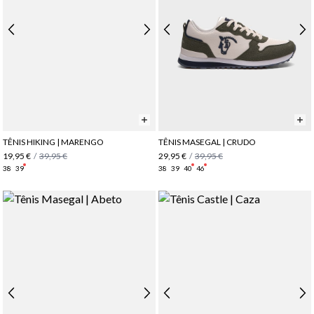
TÊNIS HIKING | MARENGO
TÊNIS MASEGAL | CRUDO
19,95 €
/
39,95 €
29,95 €
/
39,95 €
38
39
38
39
40
46