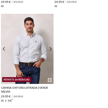
29,95 €
/
39,95 €
29,95 €
/
39,95 €
XS
XS
REMATE de REBAJAS
CAMISA OXFORD LISTRADA | VERDE
SÁLVIA
29,95 €
/
39,95 €
XS
S
3XL