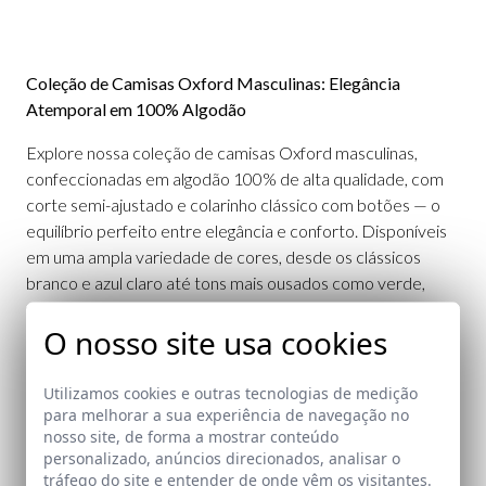
Coleção de Camisas Oxford Masculinas: Elegância
Atemporal em 100% Algodão
Explore nossa coleção de camisas Oxford masculinas,
confeccionadas em algodão 100% de alta qualidade, com
corte semi-ajustado e colarinho clássico com botões — o
equilíbrio perfeito entre elegância e conforto. Disponíveis
em uma ampla variedade de cores, desde os clássicos
branco e azul claro até tons mais ousados como verde,
vinho, malva, taupe, cinza, marinho, rosa e listras
O nosso site usa cookies
multicoloridas.
Cada camisa apresenta detalhes distintos, como o logo do
Utilizamos cookies e outras tecnologias de medição
cavalo bordado em contraste e costuras com etiqueta na
para melhorar a sua experiência de navegação no
abertura frontal, refletindo o cuidado artesanal em cada
nosso site, de forma a mostrar conteúdo
acabamento. Pensadas para todos os tipos de corpo, os
personalizado, anúncios direcionados, analisar o
tráfego do site e entender de onde vêm os visitantes.
tamanhos variam de XS a 4XL, e o tecido leve e resistente