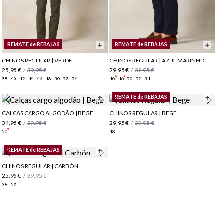
REMATE de REBAJAS
REMATE de REBAJAS
CHINOS REGULAR | VERDE
CHINOS REGULAR | AZUL MARINHO
25,95 €
/
39,95 €
29,95 €
/
39,95 €
38
40
42
44
46
48
50
52
54
40
46
50
52
54
REMATE de REBAJAS
CALÇAS CARGO ALGODÃO | BEGE
CHINOS REGULAR | BEGE
34,95 €
/
39,95 €
29,95 €
/
39,95 €
50
48
REMATE de REBAJAS
CHINOS REGULAR | CARBÓN
25,95 €
/
39,95 €
38
52