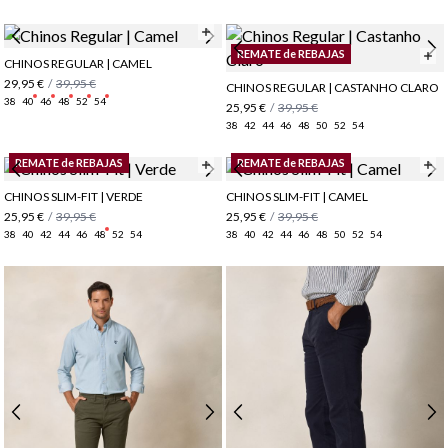
REMATE de REBAJAS
CHINOS REGULAR | CAMEL
29,95 €
/
39,95 €
CHINOS REGULAR | CASTANHO CLARO
38
40
46
48
52
54
25,95 €
/
39,95 €
38
42
44
46
48
50
52
54
REMATE de REBAJAS
REMATE de REBAJAS
CHINOS SLIM-FIT | VERDE
CHINOS SLIM-FIT | CAMEL
25,95 €
/
39,95 €
25,95 €
/
39,95 €
38
40
42
44
46
48
52
54
38
40
42
44
46
48
50
52
54