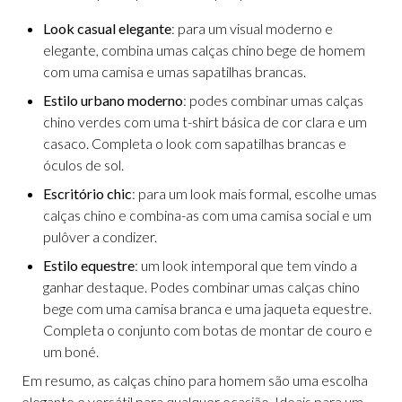
Look casual elegante
: para um visual moderno e
elegante, combina umas calças chino bege de homem
com uma camisa e umas sapatilhas brancas.
Estilo urbano moderno
: podes combinar umas calças
chino verdes com uma t-shirt básica de cor clara e um
casaco. Completa o look com sapatilhas brancas e
óculos de sol.
Escritório chic
: para um look mais formal, escolhe umas
calças chino e combina-as com uma camisa social e um
pulôver a condizer.
Estilo equestre
: um look intemporal que tem vindo a
ganhar destaque. Podes combinar umas calças chino
bege com uma camisa branca e uma jaqueta equestre.
Completa o conjunto com botas de montar de couro e
um boné.
Em resumo, as calças chino para homem são uma escolha
elegante e versátil para qualquer ocasião. Ideais para um