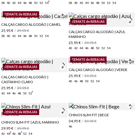
38
40
42
44
46
48
50
52
54
38
40
42
44
46
48
50
52
54
REMATE de REBAJAS
REMATE de REBAJAS
CALÇAS CARGO ALGODÃO | CAMEL
25,95 €
/
39,95 €
CALÇAS CARGO ALGODÃO | AZUL
38
40
42
44
46
48
50
52
54
MARINHO
25,95 €
/
39,95 €
40
42
44
46
48
50
52
54
REMATE de REBAJAS
REMATE de REBAJAS
CALÇAS CARGO ALGODÃO | VERDE
25,95 €
/
39,95 €
CALÇAS CARGO ALGODÃO |
40
46
48
50
52
54
CASTANHO CLARO
25,95 €
/
39,95 €
42
44
46
48
50
52
REMATE de REBAJAS
CHINOS SLIM-FIT | BEGE
34,95 €
/
39,95 €
CHINOS SLIM-FIT | AZUL MARINHO
46
29,95 €
/
39,95 €
42
44
46
48
52
54