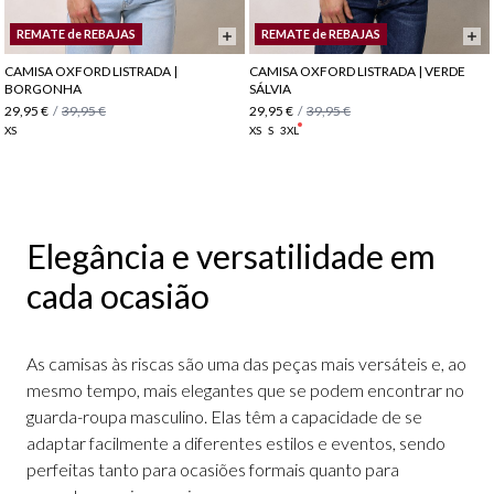
REMATE de REBAJAS
REMATE de REBAJAS
CAMISA OXFORD LISTRADA |
CAMISA OXFORD LISTRADA | VERDE
BORGONHA
SÁLVIA
29,95 €
/
39,95 €
29,95 €
/
39,95 €
XS
XS
S
3XL
Elegância e versatilidade em
cada ocasião
As camisas às riscas são uma das peças mais versáteis e, ao
mesmo tempo, mais elegantes que se podem encontrar no
guarda-roupa masculino. Elas têm a capacidade de se
adaptar facilmente a diferentes estilos e eventos, sendo
perfeitas tanto para ocasiões formais quanto para