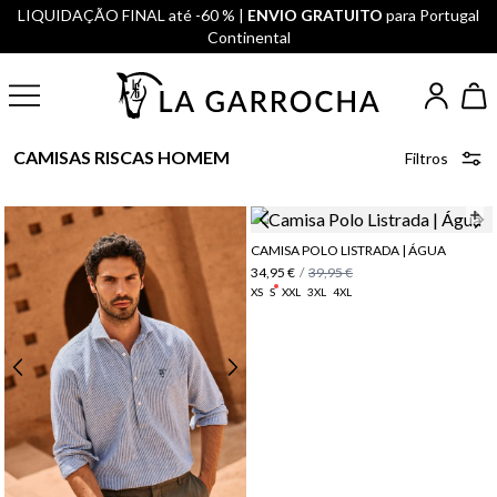
LIQUIDAÇÃO FINAL até -60 % |
ENVIO GRATUITO
para Portugal
Continental
CAMISAS RISCAS HOMEM
Filtros
CAMISA POLO LISTRADA | ÁGUA
34,95 €
/
39,95 €
XS
S
XXL
3XL
4XL