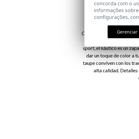
concorda com o uso
informações sobre
configurações, co
Gerenciar 
Como cada verano, La Garro
nobuk, para que puedas e
sport, el náutico es un za
dar un toque de color a t
taupe conviven con los tra
alta calidad. Detalle