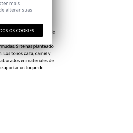
bter mais
e alterar suas
ODOS OS COOKIES
to en piel de serraje como de
re el calzado formal y el
rmudas. Si te has planteado
n. Los tonos caza, camel y
elaborados en materiales de
de aportar un toque de
.