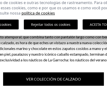
 de cookies e outras tecnologias de rastreamento. Para o
 esses cookies, como e por que os usamos e como você pod
CALZADO NÁUTICO
nsulte nossa
política de cookies
cookies
Rejeitar todos os cookies
ACEITA T
cha ha diseñado una colección de zapatos de estilo
náutico
, tan
legir el modelo con el que mejor te identificas. A medio camino ent
pato atemporal, que combina tanto con pantalón largo como con be
u calzado, es hora de que eches un vistazo a nuestra nueva colecció
dicionales marino y chocolate en estos zapatos cosidos a mano y 
s en piel, pasalazos y nuestro icónico caballo estampado, terminan 
exclusividad a los náuticos de La Garrocha: los náuticos del verano
VER COLECCIÓN DE CALZADO