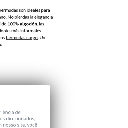
 bermudas son ideales para
no. No pierdas la elegancia
ejido 100%
algodón
, las
 looks más informales
vas
bermudas cargo
. Un
.
riência de
os direcionados,
m nosso site, você