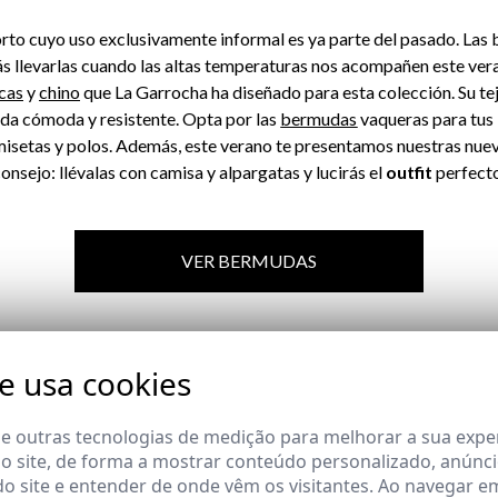
corto cuyo uso exclusivamente informal es ya parte del pasado. Las
ás llevarlas cuando las altas temperaturas nos acompañen este vera
cas
y
chino
que La Garrocha ha diseñado para esta colección. Su t
nda cómoda y resistente. Opta por las
bermudas
vaqueras
para tus
isetas y polos. Además, este verano te presentamos nuestras nue
onsejo: llévalas con camisa y alpargatas y lucirás el
outfit
perfecto
VER BERMUDAS
te usa cookies
 e outras tecnologias de medição para melhorar a sua expe
 site, de forma a mostrar conteúdo personalizado, anúnci
do site e entender de onde vêm os visitantes. Ao navegar e