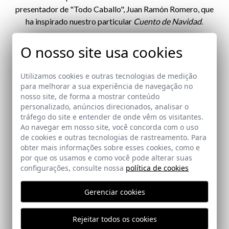
presentador de "Todo Caballo", Juan Ramón Romero, que
ha inspirado nuestro particular
Cuento de Navidad
.
O nosso site usa cookies
VER HISTORIA
Utilizamos cookies e outras tecnologias de medição
para melhorar a sua experiência de navegação no
nosso site, de forma a mostrar conteúdo
personalizado, anúncios direcionados, analisar o
tráfego do site e entender de onde vêm os visitantes.
Ao navegar em nosso site, você concorda com o uso
de cookies e outras tecnologias de rastreamento. Para
obter mais informações sobre esses cookies, como e
por que os usamos e como você pode alterar suas
configurações, consulte nossa
política de cookies
Gerenciar cookies
Rejeitar todos os cookies